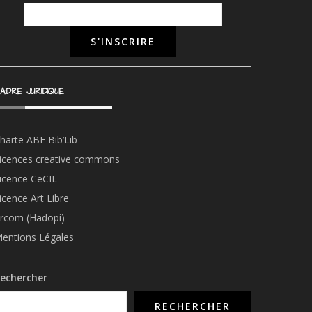
ADRE JURIDIQUE
harte ABF Bib’Li
b
icences creative commons
icence CeCIL
icence Art Libre
rcom (Hadopi)
entions Légales
echercher
RECHERCHER