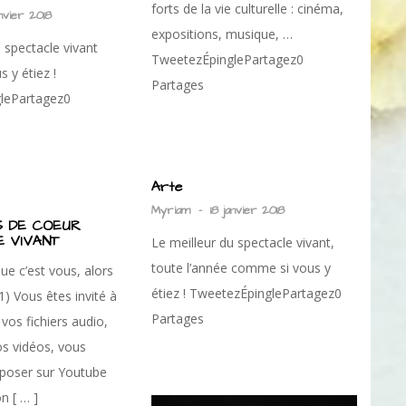
forts de la vie culturelle : cinéma,
anvier 2018
expositions, musique, …
 spectacle vivant
TweetezÉpinglePartagez0
 y étiez !
Partages
lePartagez0
Arte
Myriam
-
18 janvier 2018
 DE COEUR
 VIVANT
Le meilleur du spectacle vivant,
toute l’année comme si vous y
ue c’est vous, alors
étiez ! TweetezÉpinglePartagez0
1) Vous êtes invité à
Partages
vos fichiers audio,
os vidéos, vous
époser sur Youtube
n [ … ]