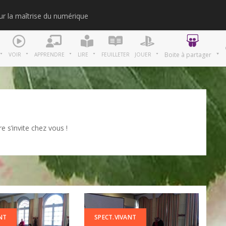
our la maîtrise du numérique
Merci
Boite à partager
VOIR
APPRENDRE
LIRE
FEUILLETER
JOUER
e s’invite chez vous !
NT
SPECT.VIVANT