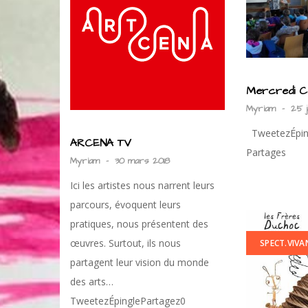
Mercredi C
Myriam
-
25 j
TweetezÉpin
ARCENA TV
Partages
Myriam
-
30 mars 2018
Ici les artistes nous narrent leurs
parcours, évoquent leurs
pratiques, nous présentent des
œuvres. Surtout, ils nous
SPECT.VIVA
partagent leur vision du monde
des arts…
TweetezÉpinglePartagez0