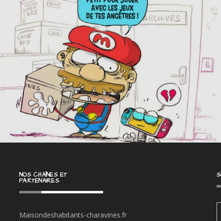
NOS CHAÎNES ET
S
PARTENAIRES
Maisondeshabitants-charavines.fr