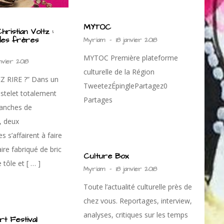
MYTOC
ristian Voltz :
des frères
Myriam
-
18 janvier 2018
MYTOC Première plateforme
anvier 2018
culturelle de la Région
 RIRE ?” Dans un
TweetezÉpinglePartagez0
stelet totalement
Partages
lanches de
, deux
s s’affairent à faire
aire fabriqué de bric
Culture Box
tôle et [ … ]
Myriam
-
18 janvier 2018
Toute l’actualité culturelle près de
chez vous. Reportages, interview,
analyses, critiques sur les temps
t Festival