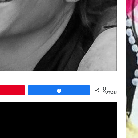
0
Épingle
Partagez
PARTAGES