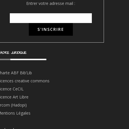
Entrer votre adresse mail :
ADRE JURIDIQUE
harte ABF Bib’Li
b
icences creative commons
icence CeCIL
icence Art Libre
rcom (Hadopi)
entions Légales