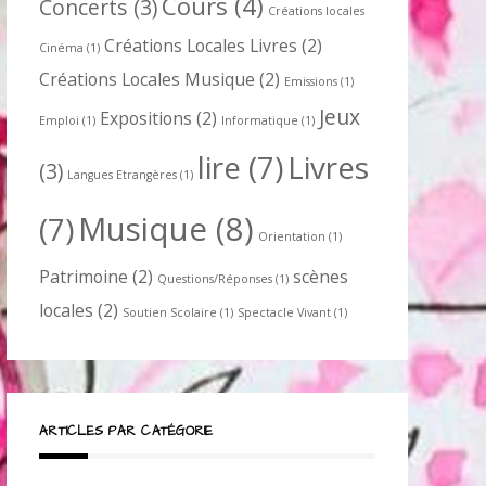
Cours
(4)
Concerts
(3)
Créations locales
Créations Locales Livres
(2)
Cinéma
(1)
Créations Locales Musique
(2)
Emissions
(1)
Jeux
Expositions
(2)
Emploi
(1)
Informatique
(1)
lire
(7)
Livres
(3)
Langues Etrangères
(1)
Musique
(8)
(7)
Orientation
(1)
Patrimoine
(2)
scènes
Questions/Réponses
(1)
locales
(2)
Soutien Scolaire
(1)
Spectacle Vivant
(1)
ARTICLES PAR CATÉGORIE