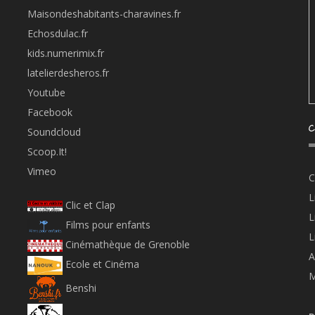
Maisondeshabitants-charavines.fr
Echosdulac.fr
kids.numerimix.fr
latelierdesheros.fr
Youtube
Facebook
C
Soundcloud
Scoop.It!
Vimeo
C
L
Clic et Clap
L
Films pour enfants
L
Cinémathèque de Grenoble
A
Ecole et Cinéma
M
Benshi