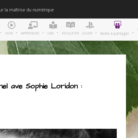
our la maîtrise du numérique
Merci
Boite à partager
VOIR
APPRENDRE
LIRE
FEUILLETER
JOUER
nel ave Sophie Loridon :