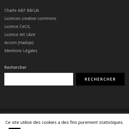
Charte ABF Bib’Li
b
Licences creative commons
Licence CeCIL
Licence Art Libre
Arcom (Hadopi)
Mentions Légales
Rechercher
RECHERCHER
© COPYRIGHT 2015 - 2026 -
NUMERIMIX.FR
- TOUS DROITS RÉSERVÉS -
Ce site utilise des cookies a des fins purement statistiques.
MENTIONS LÉGALES
-
CONTACTEZ-NOUS
-
POLITIQUE DE CONFIDENTIALITÉ