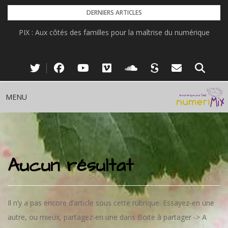
Skip
DERNIERS ARTICLES
to
PIX : Aux côtés des familles pour la maîtrise du numérique
content
MENU
Aucun résultat
Il n’y a pas encore d’article sous cette rubrique. Essayez-en une
autre, ou mieux, partagez-en une dans Boite à partager -> A