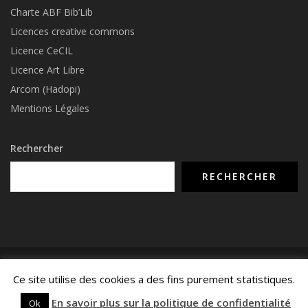
Charte ABF Bib’Li
b
Licences creative commons
Licence CeCIL
Licence Art Libre
Arcom (Hadopi)
Mentions Légales
Rechercher
RECHERCHER
© COPYRIGHT 2015 - 2026 -
NUMERIMIX.FR
- TOUS DROITS RÉSERVÉS -
Ce site utilise des cookies a des fins purement statistiques.
MENTIONS LÉGALES
-
CONTACTEZ-NOUS
-
POLITIQUE DE CONFIDENTIALITÉ
En savoir plus sur la politique de confidentialité
Ok