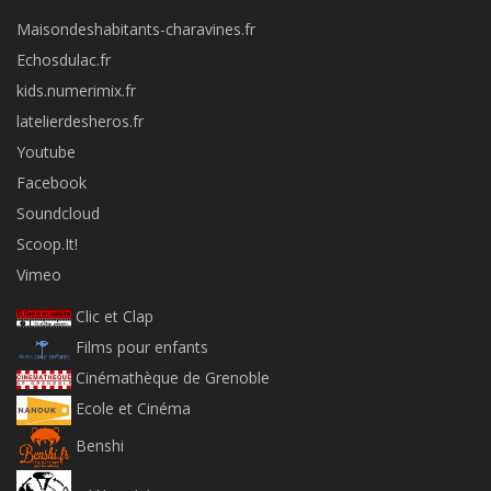
Maisondeshabitants-charavines.fr
Echosdulac.fr
kids.numerimix.fr
latelierdesheros.fr
Youtube
Facebook
Soundcloud
Scoop.It!
Vimeo
Clic et Clap
Films pour enfants
Cinémathèque de Grenoble
Ecole et Cinéma
Benshi