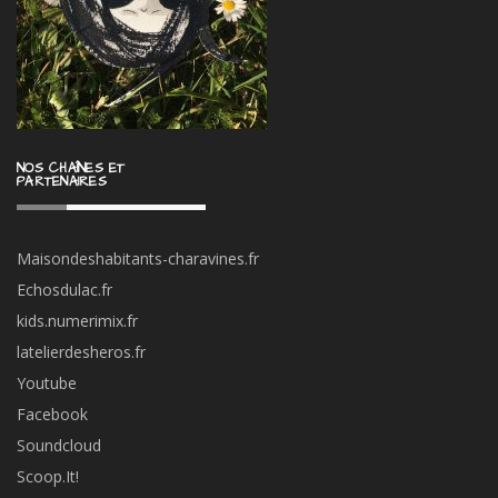
NOS CHAÎNES ET
PARTENAIRES
Maisondeshabitants-charavines.fr
Echosdulac.fr
kids.numerimix.fr
latelierdesheros.fr
Youtube
Facebook
Soundcloud
Scoop.It!