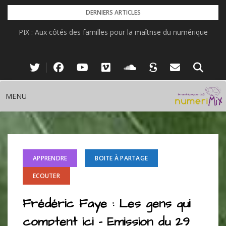
Skip
DERNIERS ARTICLES
to
PIX : Aux côtés des familles pour la maîtrise du numérique
content
MENU
APPRENDRE
BOITE À PARTAGE
ECOUTER
Frédéric Faye : Les gens qui
comptent ici – Emission du 29