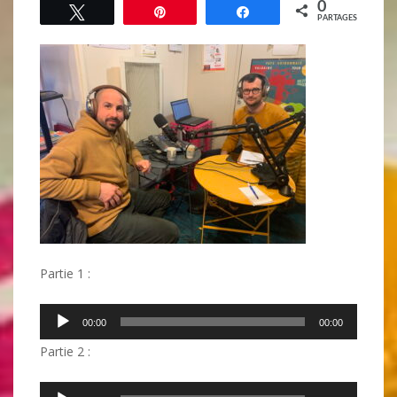
0
Tweetez
Épingle
Partagez
PARTAGES
Partie 1 :
Lecteur
00:00
00:00
audio
Partie 2 :
Lecteur