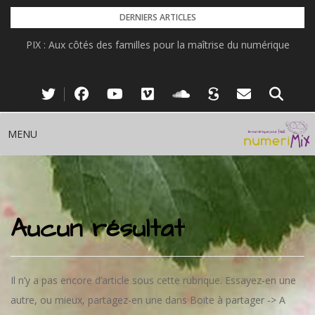
Skip
DERNIERS ARTICLES
to
PIX : Aux côtés des familles pour la maîtrise du numérique
content
MENU
Aucun résultat
Il n’y a pas encore d’article sous cette rubrique. Essayez-en une
autre, ou mieux, partagez-en une dans Boite à partager -> A