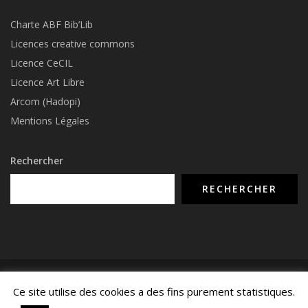
Charte ABF Bib’Li
b
Licences creative commons
Licence CeCIL
Licence Art Libre
Arcom (Hadopi)
Mentions Légales
Rechercher
RECHERCHER
© COPYRIGHT 2015 - 2026 -
NUMERIMIX.FR
- TOUS DROITS RÉSERVÉS -
Ce site utilise des cookies a des fins purement statistiques.
MENTIONS LÉGALES
-
CONTACTEZ-NOUS
-
POLITIQUE DE CONFIDENTIALITÉ