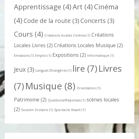
Apprentissage
(4)
Art
(4)
Cinéma
(4)
Code de la route
(3)
Concerts
(3)
Cours
(4)
Créations
Créations locales Cinéma
(1)
Locales Livres
(2)
Créations Locales Musique
(2)
Expositions
(2)
Emissions
(1)
Emploi
(1)
Informatique
(1)
lire
(7)
Livres
Jeux
(3)
Langues Etrangères
(1)
Musique
(8)
(7)
Orientation
(1)
Patrimoine
(2)
scènes locales
Questions/Réponses
(1)
(2)
Soutien Scolaire
(1)
Spectacle Vivant
(1)