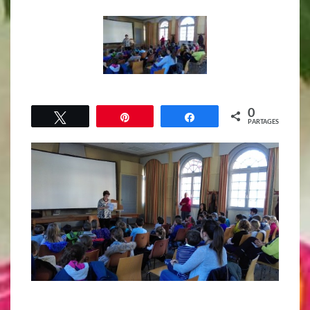
0
Tweetez
Épingle
Partagez
PARTAGES