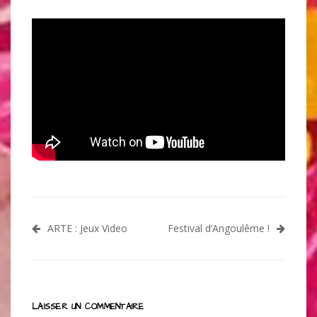
Navigation
ARTE : Jeux Video
Festival d’Angoulême !
de
l’article
LAISSER UN COMMENTAIRE