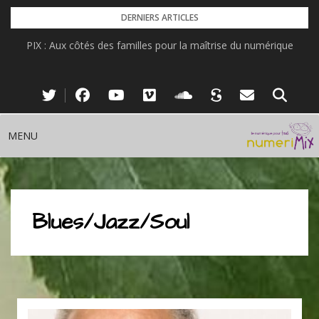
Skip
DERNIERS ARTICLES
to
PIX : Aux côtés des familles pour la maîtrise du numérique
content
MENU
Blues/Jazz/Soul