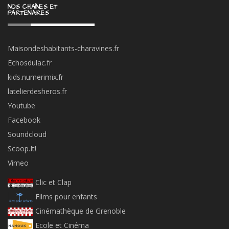
NOS CHAÎNES ET
PARTENAIRES
Maisondeshabitants-charavines.fr
Echosdulac.fr
kids.numerimix.fr
latelierdesheros.fr
Youtube
Facebook
Soundcloud
Scoop.It!