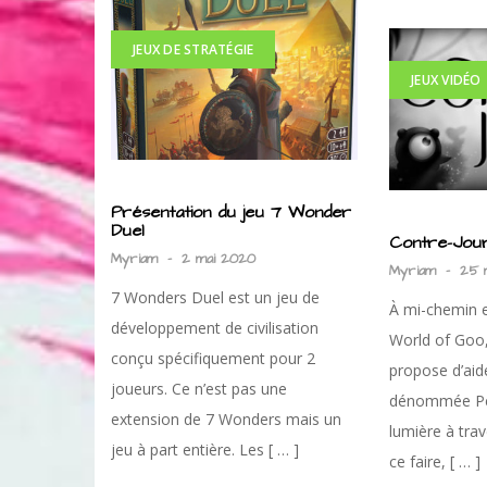
JEUX DE STRATÉGIE
JEUX VIDÉO
Présentation du jeu 7 Wonder
Duel
Contre-Jour
Myriam
-
2 mai 2020
Myriam
-
25 
7 Wonders Duel est un jeu de
À mi-chemin e
développement de civilisation
World of Goo,
conçu spécifiquement pour 2
propose d’ai
joueurs. Ce n’est pas une
dénommée Peti
extension de 7 Wonders mais un
lumière à tra
jeu à part entière. Les [ … ]
ce faire, [ … ]