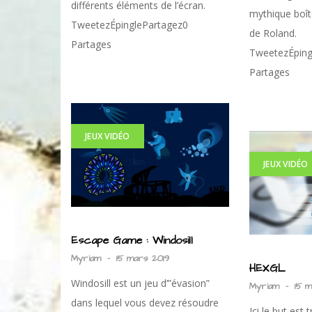
différents éléments de l’écran.
mythique boî
TweetezÉpinglePartagez0
de Roland.
Partages
TweetezÉping
Partages
JEUX VIDÉO
JEUX VIDÉO
Escape Game : Windosill
Myriam
-
15 mars 2019
HEXGL
Windosill est un jeu d’”évasion”
Myriam
-
15 
dans lequel vous devez résoudre
Ici le but est 