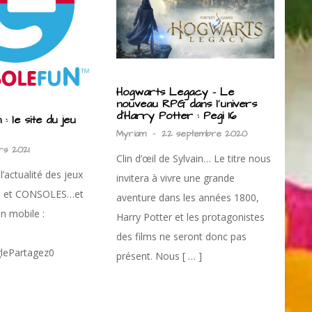
Hogwarts Legacy – Le
nouveau RPG dans l’univers
d’Harry Potter : Pegi 16
: le site du jeu
Myriam
-
22 septembre 2020
rs 2021
Clin d’œil de Sylvain… Le titre nous
l’actualité des jeux
invitera à vivre une grande
C et CONSOLES…et
aventure dans les années 1800,
on mobile :
Harry Potter et les protagonistes
des films ne seront donc pas
lePartagez0
présent. Nous [ … ]