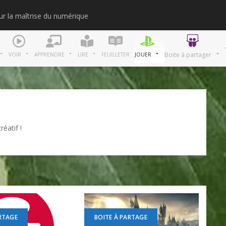
our la maîtrise du numérique
Merci
Boite à partager
VOIR
APPRENDRE
LIRE
FEUILLETER
JOUER
éatif !
RTAGE
BOITE À PARTAGE