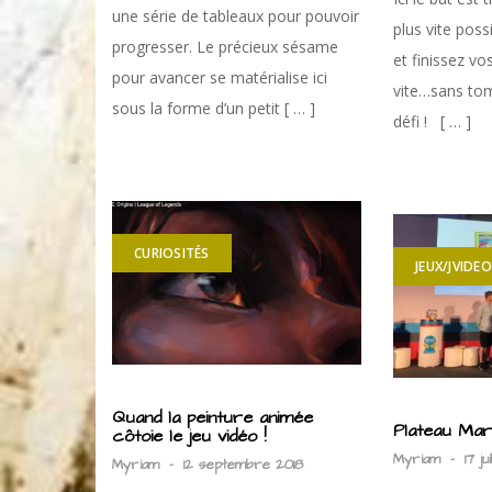
une série de tableaux pour pouvoir
plus vite poss
progresser. Le précieux sésame
et finissez vo
pour avancer se matérialise ici
vite…sans tom
sous la forme d’un petit [ … ]
défi ! [ … ]
CURIOSITÉS
JEUX/JVIDEO
Quand la peinture animée
Plateau Ma
côtoie le jeu vidéo !
Myriam
-
17 ju
Myriam
-
12 septembre 2018