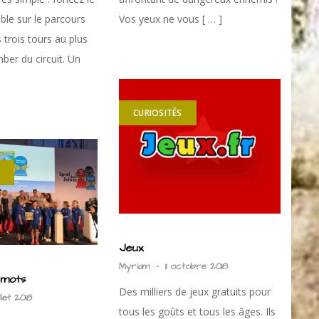
ible sur le parcours
Vos yeux ne vous [ … ]
s trois tours au plus
ber du circuit. Un
CURIOSITÉS
Jeux
Myriam
-
11 octobre 2018
rmots
Des milliers de jeux gratuits pour
illet 2018
tous les goûts et tous les âges. Ils