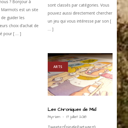
ous ? Bonjour à
sont classés par catégories. Vous
u Marmots est un site
pouvez aussi directement chercher
 de guider les
un jeu qui vous intéresse par son [
eurs choix d’achat de
… ]
é pour [ … ]
ARTS
Les Chroniques de Mid
Myriam
-
17 juillet 2018
TweetezÉpinglePartagez0