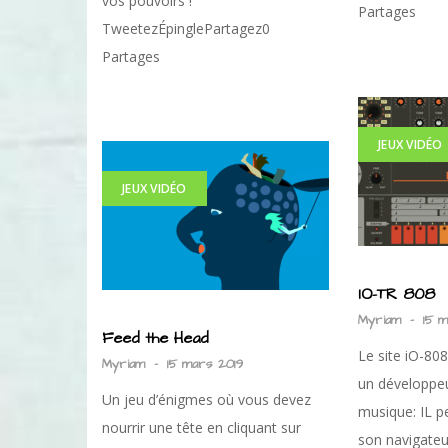
vos pouvoirs !
Partages
TweetezÉpinglePartagez0
Partages
JEUX VIDÉO
JEUX VIDÉO
IO-TR 808
Myriam
-
15 
Feed the Head
Le site iO-808
Myriam
-
15 mars 2019
un développe
Un jeu d’énigmes où vous devez
musique: IL pe
nourrir une tête en cliquant sur
son navigateu