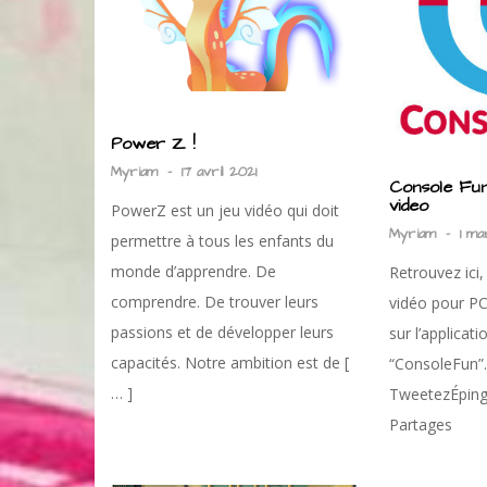
Power Z !
Myriam
-
17 avril 2021
Console Fun 
video
PowerZ est un jeu vidéo qui doit
Myriam
-
1 ma
permettre à tous les enfants du
monde d’apprendre. De
Retrouvez ici, 
comprendre. De trouver leurs
vidéo pour P
passions et de développer leurs
sur l’applicati
capacités. Notre ambition est de [
“ConsoleFun”.
… ]
TweetezÉping
Partages