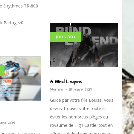
te à rythmes TR-808
lePartagez0
JEUX VIDÉO
A Blind Legend
Myriam
-
15 mars 2019
Guidé par votre fille Louise, vous
devrez trouver votre route et
éviter les nombreux pièges du
mars 2019
royaume de High Castle, tout en
très simple : foncez le
affrontant de dangereux ennemis !