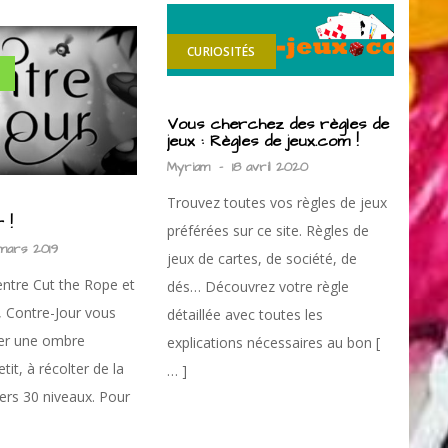
CURIOSITÉS
Vous cherchez des règles de
jeux : Règles de jeux.com !
Myriam
-
18 avril 2020
Trouvez toutes vos règles de jeux
 !
préférées sur ce site. Règles de
mars 2019
jeux de cartes, de société, de
ntre Cut the Rope et
dés… Découvrez votre règle
 Contre-Jour vous
détaillée avec toutes les
der une ombre
explications nécessaires au bon [
t, à récolter de la
… ]
vers 30 niveaux. Pour