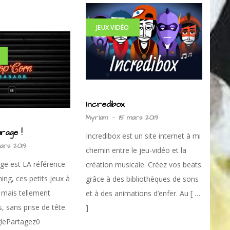
JEUX VIDÉO
Incredibox
Myriam
-
15 mars 2019
rage !
Incredibox est un site internet à mi
mars 2019
chemin entre le jeu-vidéo et la
ge est LA référence
création musicale. Créez vos beats
ing, ces petits jeux à
grâce à des bibliothèques de sons
es mais tellement
et à des animations d’enfer. Au [ …
, sans prise de tête.
]
lePartagez0