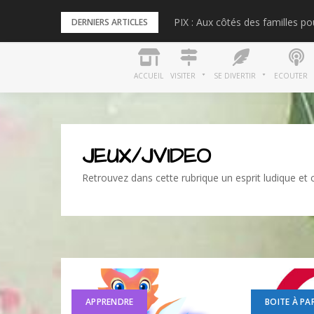
Skip
PIX : Aux côtés des familles p
DERNIERS ARTICLES
to
content
ACCUEIL
VISITER
SE DIVERTIR
ECOUTER
JEUX/JVIDEO
Retrouvez dans cette rubrique un esprit ludique et cr
APPRENDRE
BOITE À PA