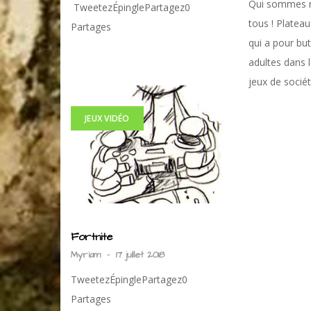
Qui sommes n
TweetezÉpinglePartagez0
tous ! Platea
Partages
qui a pour but
adultes dans l
jeux de sociét
JEUX VIDÉO
Fortnite
Myriam
-
17 juillet 2018
TweetezÉpinglePartagez0
Partages