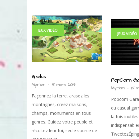
JEUX VIDÉO
JEUX VIDÉO
Godus
PopCorn Ga
Myriam
-
15 mars 2019
Myriam
-
15 
Façonnez la terre, arasez les
Popcorn Gara
montagnes, créez maisons,
du casual gam
champs, monuments en tous
la fois inutil
genres. Guidez votre peuple et
indispensables
récoltez leur foi, seule source de
TweetezÉping