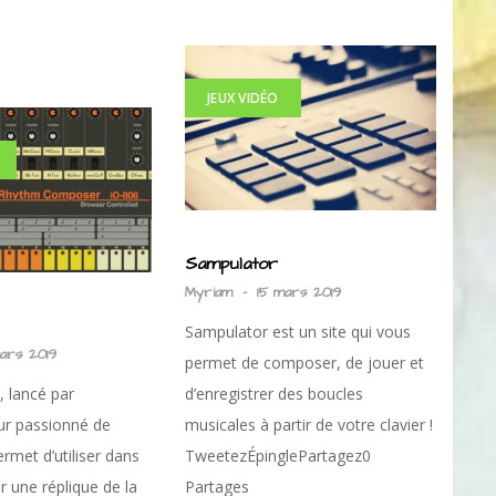
JEUX VIDÉO
Sampulator
Myriam
-
15 mars 2019
Sampulator est un site qui vous
mars 2019
permet de composer, de jouer et
, lancé par
d’enregistrer des boucles
ur passionné de
musicales à partir de votre clavier !
rmet d’utiliser dans
TweetezÉpinglePartagez0
r une réplique de la
Partages