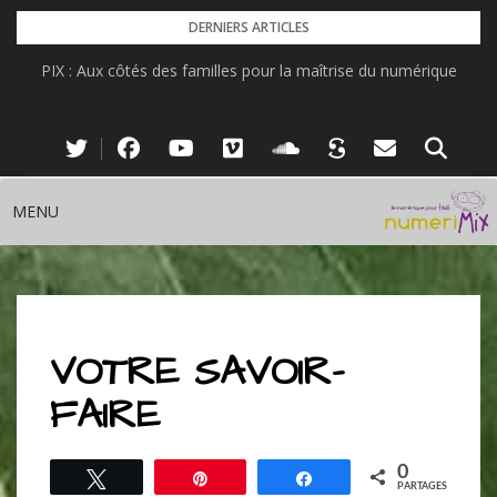
Skip
DERNIERS ARTICLES
to
PIX : Aux côtés des familles pour la maîtrise du numérique
content
MENU
VOTRE SAVOIR-
FAIRE
0
Tweetez
Épingle
Partagez
PARTAGES