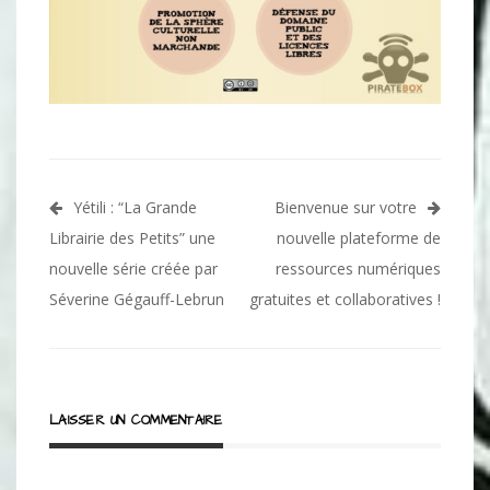
Navigation
Yétili : “La Grande
Bienvenue sur votre
de
Librairie des Petits” une
nouvelle plateforme de
l’article
nouvelle série créée par
ressources numériques
Séverine Gégauff-Lebrun
gratuites et collaboratives !
LAISSER UN COMMENTAIRE