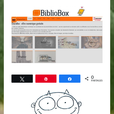
0
Tweetez
Épingle
Partagez
PARTAGES