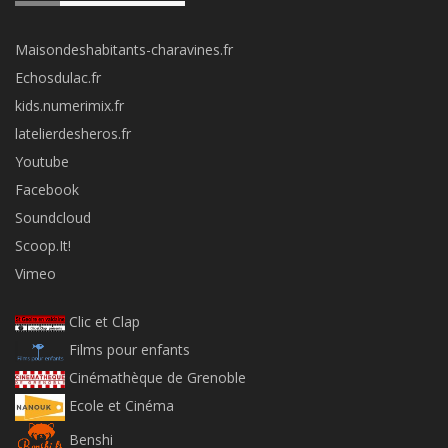
Maisondeshabitants-charavines.fr
Echosdulac.fr
kids.numerimix.fr
latelierdesheros.fr
Youtube
Facebook
Soundcloud
Scoop.It!
Vimeo
Clic et Clap
Films pour enfants
Cinémathèque de Grenoble
Ecole et Cinéma
Benshi