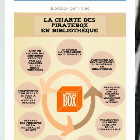
Bibliobox
, par
lirolac