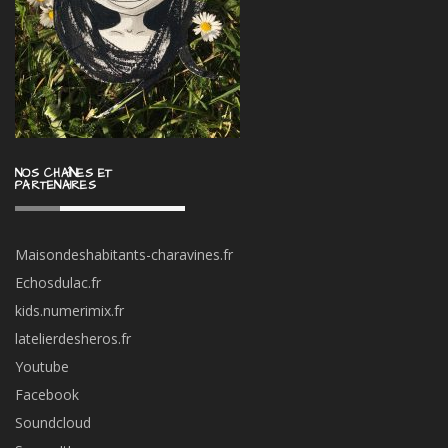
NOS CHAÎNES ET
PARTENAIRES
Maisondeshabitants-charavines.fr
Echosdulac.fr
kids.numerimix.fr
latelierdesheros.fr
Youtube
Facebook
Soundcloud