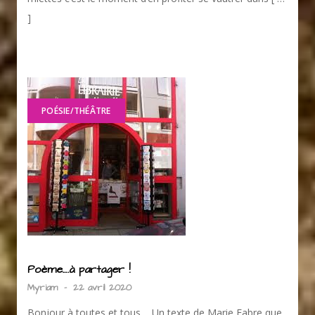
]
POÉSIE/THÉÂTRE
Poème….à partager !
Myriam
-
22 avril 2020
Bonjour à toutes et tous, Un texte de Marie Fabre que