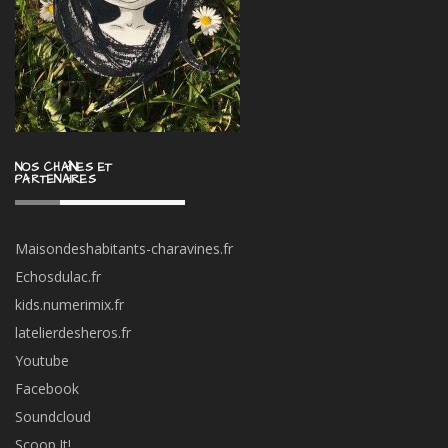
NOS CHAÎNES ET
PARTENAIRES
Maisondeshabitants-charavines.fr
Echosdulac.fr
kids.numerimix.fr
latelierdesheros.fr
Youtube
Facebook
Soundcloud
Scoop.It!