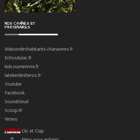
NOS CHAÎNES ET
PARTENAIRES
Maisondeshabitants-charavines.fr
Echosdulac.fr
kids.numerimix.fr
latelierdesheros.fr
Youtube
Facebook
Soundcloud
Scoop.It!
Vimeo
Clic et Clap
Films pour enfants