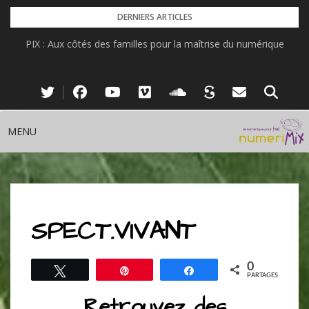
Skip
DERNIERS ARTICLES
to
PIX : Aux côtés des familles pour la maîtrise du numérique
content
MENU
SPECT.VIVANT
0
Tweetez
Épingle
Partagez
PARTAGES
Retrouvez des