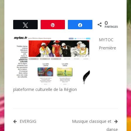
0
Tweetez
Épingle
Partagez
PARTAGES
MYTOC
Première
plateforme culturelle de la Région
Navigation
EVERGIG
Musique classique et
danse