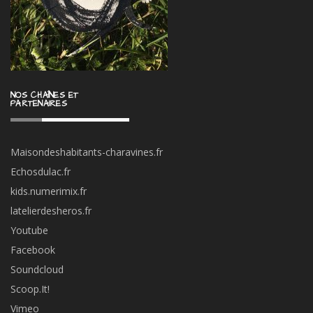
NOS CHAÎNES ET
PARTENAIRES
Maisondeshabitants-charavines.fr
Echosdulac.fr
kids.numerimix.fr
latelierdesheros.fr
Youtube
Facebook
Soundcloud
Scoop.It!
Vimeo