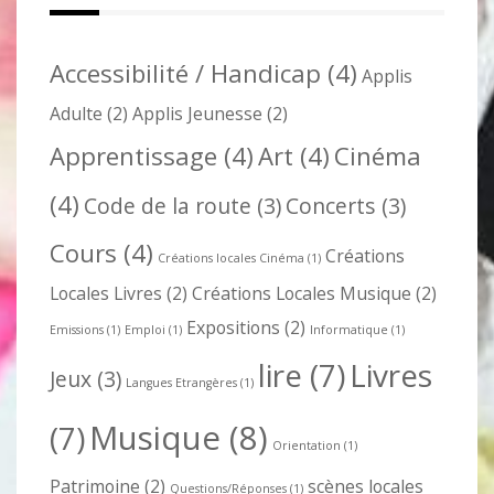
Accessibilité / Handicap
(4)
Applis
Adulte
(2)
Applis Jeunesse
(2)
Apprentissage
(4)
Art
(4)
Cinéma
(4)
Code de la route
(3)
Concerts
(3)
Cours
(4)
Créations
Créations locales Cinéma
(1)
Locales Livres
(2)
Créations Locales Musique
(2)
Expositions
(2)
Emissions
(1)
Emploi
(1)
Informatique
(1)
lire
(7)
Livres
Jeux
(3)
Langues Etrangères
(1)
Musique
(8)
(7)
Orientation
(1)
Patrimoine
(2)
scènes locales
Questions/Réponses
(1)