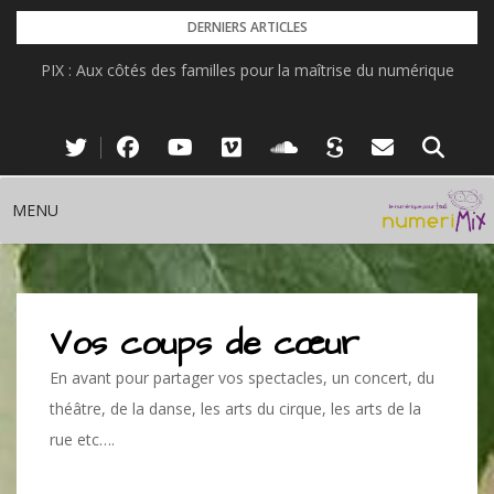
Skip
DERNIERS ARTICLES
to
PIX : Aux côtés des familles pour la maîtrise du numérique
content
MENU
Vos coups de cœur
En avant pour partager vos spectacles, un concert, du
théâtre, de la danse, les arts du cirque, les arts de la
rue etc….