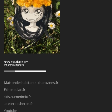
NOS CHAÎNES ET
PARTENAIRES
Maisondeshabitants-charavines.fr
Echosdulac.fr
kids.numerimix.fr
latelierdesheros.fr
Youtube