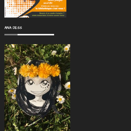
Maisondeshabitants-charavines.fr
Echosdulac.fr
kids.numerimix.fr
latelierdesheros.fr
Youtube
Facebook
Soundcloud
Scoop.It!
Vimeo
Clic et Clap
Films pour enfants
Cinémathèque de Grenoble
Ecole et Cinéma
Benshi