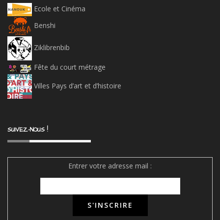
Charte ABF Bib’Li
b
Licences creative commons
Licence CeCIL
Licence Art Libre
Arcom (Hadopi)
Mentions Légales
Rechercher
RECHERCHER
© COPYRIGHT 2015 - 2026 -
NUMERIMIX.FR
- TOUS DROITS RÉSERVÉS -
MENTIONS LÉGALES
-
CONTACTEZ-NOUS
-
POLITIQUE DE CONFIDENTIALITÉ