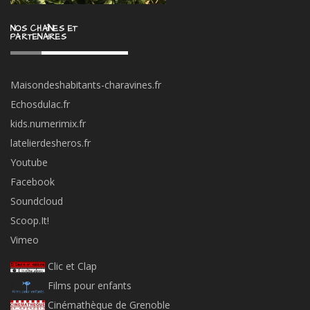
NOS CHAÎNES ET
PARTENAIRES
Maisondeshabitants-charavines.fr
Echosdulac.fr
kids.numerimix.fr
latelierdesheros.fr
Youtube
Facebook
Soundcloud
Scoop.It!
Vimeo
Clic et Clap
Films pour enfants
Cinémathèque de Grenoble