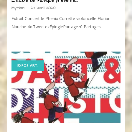
L’Ecole de Musique présente….
Myriam
-
24 avril 2020
Extrait Concert le Phenix Corrette violoncelle Florian
Nauche 4x TweetezÉpinglePartagez0 Partages
EXPOS VIRT.