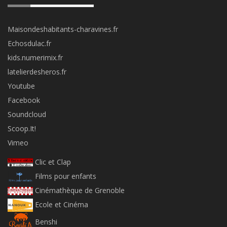
Maisondeshabitants-charavines.fr
Echosdulac.fr
kids.numerimix.fr
latelierdesheros.fr
Youtube
Facebook
Soundcloud
Scoop.It!
Vimeo
Clic et Clap
Films pour enfants
Cinémathèque de Grenoble
Ecole et Cinéma
Benshi