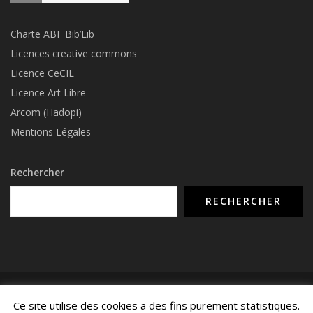
Charte ABF Bib’Li
b
Licences creative commons
Licence CeCIL
Licence Art Libre
Arcom (Hadopi)
Mentions Légales
Rechercher
RECHERCHER
© COPYRIGHT 2015 - 2026 -
NUMERIMIX.FR
- TOUS DROITS RÉSERVÉS -
Ce site utilise des cookies a des fins purement statistiques.