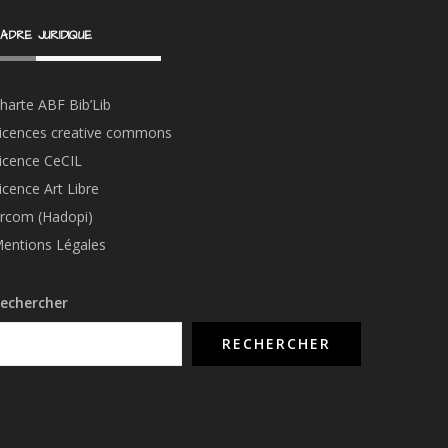
ADRE JURIDIQUE
harte ABF Bib’Li
b
icences creative commons
icence CeCIL
icence Art Libre
rcom (Hadopi)
entions Légales
echercher
RECHERCHER