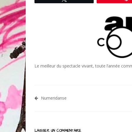
Le meilleur du spectacle vivant, toute l’année comm
Navigation
Numeridanse
de
l’article
LAISSER UN COMMENTAIRE