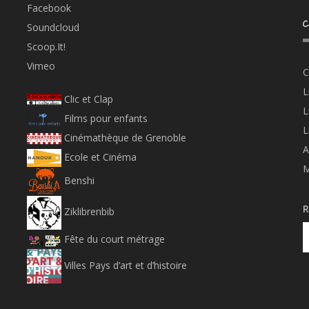
Facebook
C
Soundcloud
Scoop.It!
Vimeo
C
L
Clic et Clap
L
Films pour enfants
L
Cinémathèque de Grenoble
A
Ecole et Cinéma
M
Benshi
R
Ziklibrenbib
Fête du court métrage
Villes Pays d’art et d’histoire