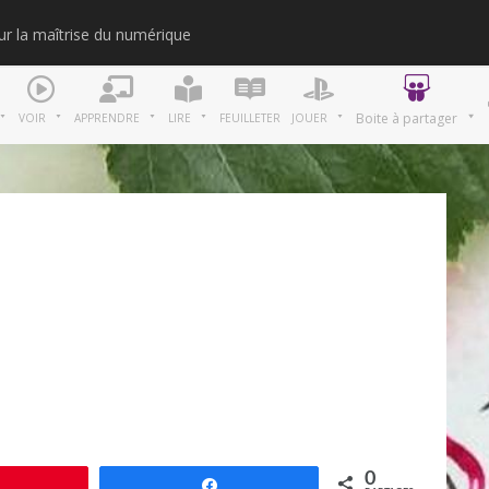
our la maîtrise du numérique
Merci
Boite à partager
VOIR
APPRENDRE
LIRE
FEUILLETER
JOUER
0
Épingle
Partagez