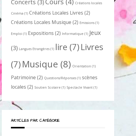
Cours
(4)
Concerts
(3)
Créations locales
Créations Locales Livres
(2)
Cinéma
(1)
Créations Locales Musique
(2)
Emissions
(1)
Jeux
Expositions
(2)
Emploi
(1)
Informatique
(1)
lire
(7)
Livres
(3)
Langues Etrangères
(1)
Musique
(8)
(7)
Orientation
(1)
Patrimoine
(2)
scènes
Questions/Réponses
(1)
locales
(2)
Soutien Scolaire
(1)
Spectacle Vivant
(1)
ARTICLES PAR CATÉGORIE