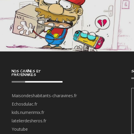
NOS CHAÎNES ET
S
PARTENAIRES
Maisondeshabitants-charavines.fr
Echosdulac.fr
kids.numerimix.fr
latelierdesheros.fr
Youtube