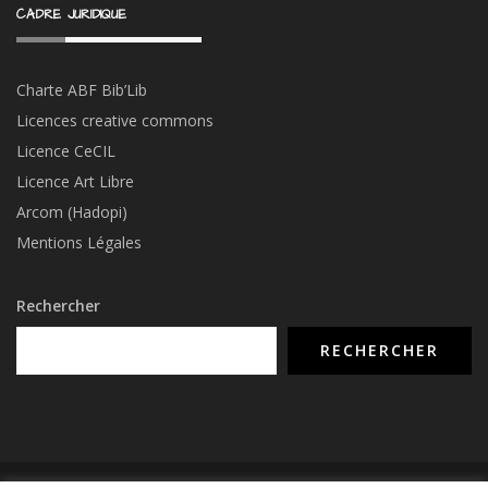
Charte ABF Bib’Li
b
Licences creative commons
Licence CeCIL
Licence Art Libre
Arcom (Hadopi)
Mentions Légales
Rechercher
RECHERCHER
© COPYRIGHT 2015 - 2026 -
NUMERIMIX.FR
- TOUS DROITS RÉSERVÉS -