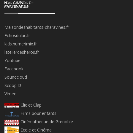
Maisondeshabitants-charavines.fr
Echosdulac.fr
kids.numerimix.fr
latelierdesheros.fr
Youtube
Facebook
Soundcloud
Scoop.It!
Vimeo
Clic et Clap
Films pour enfants
Cinémathèque de Grenoble
Ecole et Cinéma
Benshi