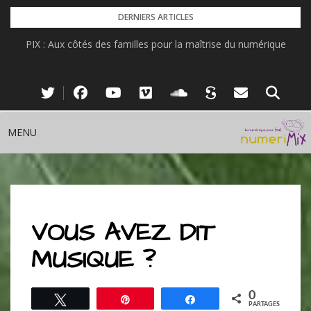
Skip
DERNIERS ARTICLES
to
PIX : Aux côtés des familles pour la maîtrise du numérique
content
MENU
VOUS AVEZ DIT
MUSIQUE ?
0
Tweetez
Épingle
Partagez
PARTAGES