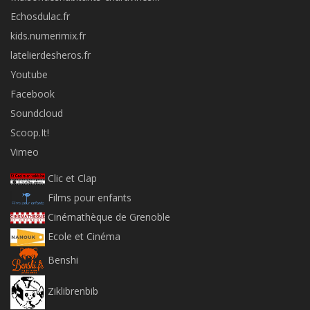
Echosdulac.fr
kids.numerimix.fr
latelierdesheros.fr
Youtube
Facebook
Soundcloud
Scoop.It!
Vimeo
Clic et Clap
Films pour enfants
Cinémathèque de Grenoble
Ecole et Cinéma
Benshi
Ziklibrenbib