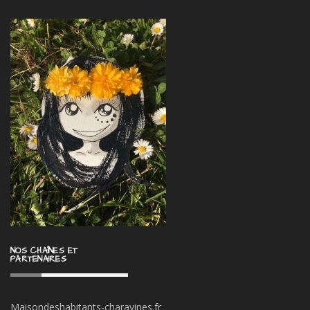
NOS CHAÎNES ET
PARTENAIRES
Maisondeshabitants-charavines.fr