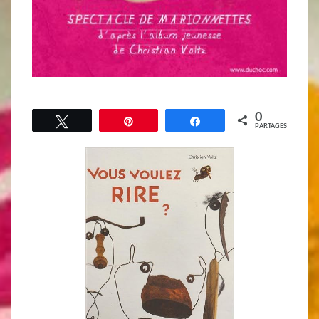
0
Tweetez
Épingle
Partagez
PARTAGES