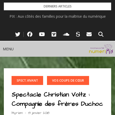
Skip
DERNIERS ARTICLES
to
PIX : Aux côtés des familles pour la maîtrise du numérique
content
MENU
SPECT.VIVANT
VOS COUPS DE CŒUR
Spectacle Christian Voltz :
Compagnie des frères Duchoc
Myriam
-
19 janvier 2018