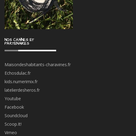
NOS CHAÎNES ET
PARTENAIRES
Maisondeshabitants-charavines.fr
Echosdulac.fr
kids.numerimix.fr
latelierdesheros.fr
Youtube
Facebook
Soundcloud
Scoop.It!
Vimeo