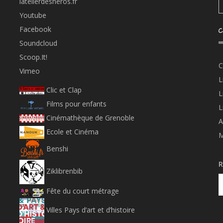
latelierdesheros.fr
Youtube
Facebook
C
Soundcloud
Scoop.It!
C
Vimeo
L
Clic et Clap
L
Films pour enfants
L
Cinémathèque de Grenoble
A
Ecole et Cinéma
M
Benshi
R
Ziklibrenbib
Fête du court métrage
Villes Pays d’art et d’histoire