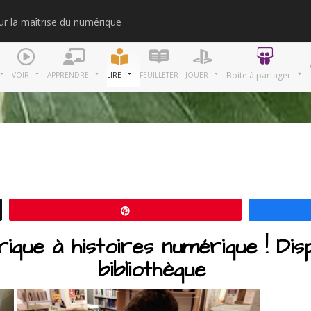
our la maîtrise du numérique
Merci
Boite à partager
VOIR
APPRENDRE
LIRE
FEUILLETER
JOUER
Épingle
ique à histoires numérique ! Dis
bibliothèque