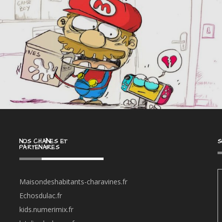
NOS CHAÎNES ET
S
PARTENAIRES
Maisondeshabitants-charavines.fr
Echosdulac.fr
kids.numerimix.fr