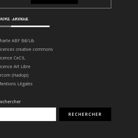
ADRE JURIDIQUE
harte ABF Bib’Li
b
icences creative commons
icence CeCIL
icence Art Libre
rcom (Hadopi)
entions Légales
echercher
RECHERCHER