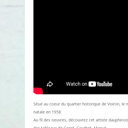
Situé au coeur du quartier historique de Voiron, le 
natale en 1958.
Au fil des oeuvres, découvrez cet artiste dauphinoi
des tableaux de Corot, Courbet, Marval…