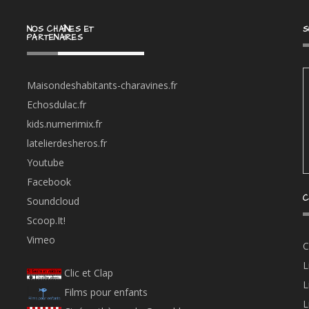
NOS CHAÎNES ET
S
PARTENAIRES
Maisondeshabitants-charavines.fr
Echosdulac.fr
kids.numerimix.fr
latelierdesheros.fr
Youtube
Facebook
C
Soundcloud
Scoop.It!
Vimeo
C
L
Clic et Clap
L
Films pour enfants
L