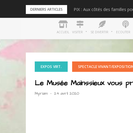
Skip
PIX : Aux côtés des familles p
DERNIERS ARTICLES
to
content
ACCUEIL
VISITER
SE DIVERTIR
ECOUTER
EXPOS VIRT.
SPECTACLE VIVANT/EXPOSITIO
Le Musée Mainssieux vous p
Myriam
-
24 avril 2020