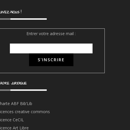
UIVEZ-NOUS !
Entrer votre adresse mail :
ADRE JURIDIQUE
harte ABF Bib’Li
b
icences creative commons
icence CeCIL
icence Art Libre