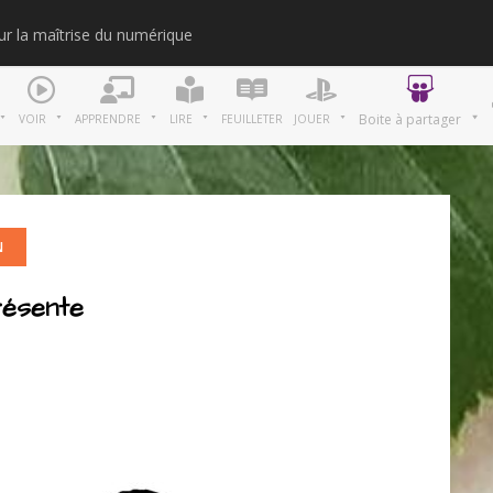
our la maîtrise du numérique
Merci
Boite à partager
VOIR
APPRENDRE
LIRE
FEUILLETER
JOUER
N
résente