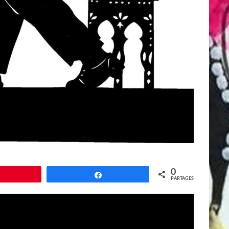
0
Épingle
Partagez
PARTAGES