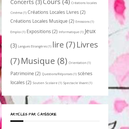
Cours
(4)
Concerts
(3)
Créations locales
Créations Locales Livres
(2)
Cinéma
(1)
Créations Locales Musique
(2)
Emissions
(1)
Jeux
Expositions
(2)
Emploi
(1)
Informatique
(1)
lire
(7)
Livres
(3)
Langues Etrangères
(1)
Musique
(8)
(7)
Orientation
(1)
Patrimoine
(2)
scènes
Questions/Réponses
(1)
locales
(2)
Soutien Scolaire
(1)
Spectacle Vivant
(1)
ARTICLES PAR CATÉGORIE