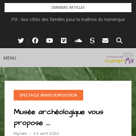
Skip
DERNIERS ARTICLES
to
PIX : Aux côtés des familles pour la maîtrise du numérique
content
MENU
SPECTACLE VIVANT/EXPOSITION
Musée archéologique vous
propose ….
Myriam
-
24 avril 2020