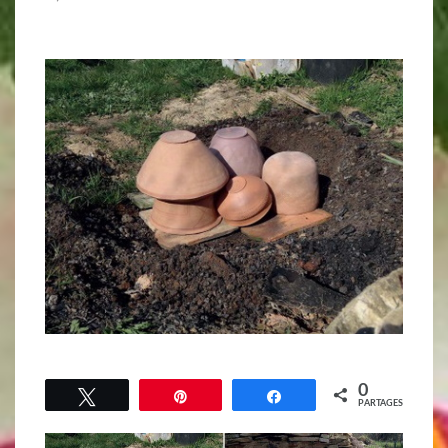
0
Tweetez
Épingle
Partagez
PARTAGES