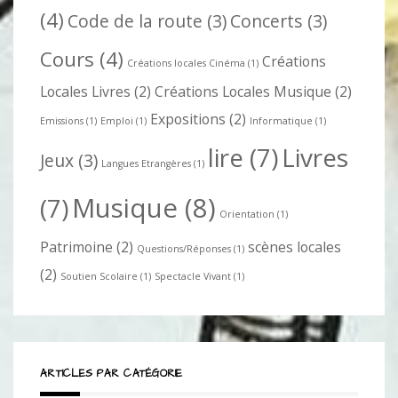
(4)
Code de la route
(3)
Concerts
(3)
Cours
(4)
Créations
Créations locales Cinéma
(1)
Locales Livres
(2)
Créations Locales Musique
(2)
Expositions
(2)
Emissions
(1)
Emploi
(1)
Informatique
(1)
lire
(7)
Livres
Jeux
(3)
Langues Etrangères
(1)
Musique
(8)
(7)
Orientation
(1)
Patrimoine
(2)
scènes locales
Questions/Réponses
(1)
(2)
Soutien Scolaire
(1)
Spectacle Vivant
(1)
ARTICLES PAR CATÉGORIE