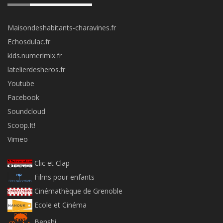
Maisondeshabitants-charavines.fr
Echosdulac.fr
kids.numerimix.fr
latelierdesheros.fr
Youtube
Facebook
Soundcloud
Scoop.It!
Vimeo
Clic et Clap
Films pour enfants
Cinémathèque de Grenoble
Ecole et Cinéma
Benshi