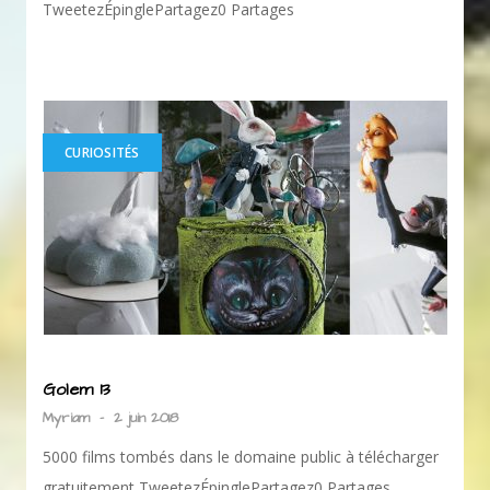
TweetezÉpinglePartagez0 Partages
CURIOSITÉS
Golem 13
Myriam
-
2 juin 2018
5000 films tombés dans le domaine public à télécharger
gratuitement TweetezÉpinglePartagez0 Partages