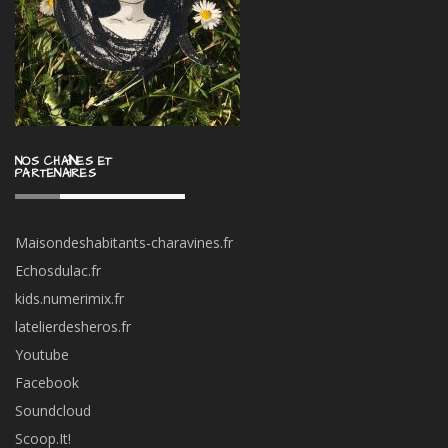
NOS CHAÎNES ET
PARTENAIRES
Maisondeshabitants-charavines.fr
Echosdulac.fr
kids.numerimix.fr
latelierdesheros.fr
Youtube
Facebook
Soundcloud
Scoop.It!