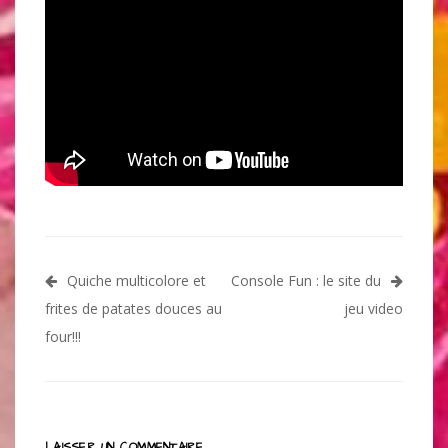
Navigation
Quiche multicolore et
Console Fun : le site du
de
frites de patates douces au
jeu video
l’article
four!!!
LAISSER UN COMMENTAIRE