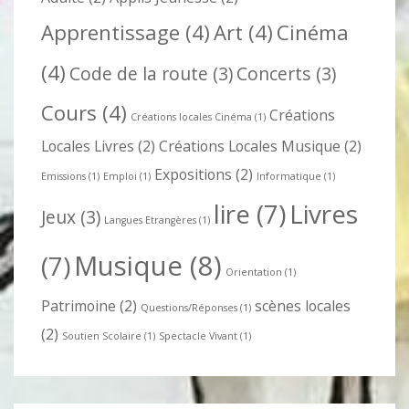
Apprentissage
(4)
Art
(4)
Cinéma
(4)
Code de la route
(3)
Concerts
(3)
Cours
(4)
Créations
Créations locales Cinéma
(1)
Locales Livres
(2)
Créations Locales Musique
(2)
Expositions
(2)
Emissions
(1)
Emploi
(1)
Informatique
(1)
lire
(7)
Livres
Jeux
(3)
Langues Etrangères
(1)
Musique
(8)
(7)
Orientation
(1)
Patrimoine
(2)
scènes locales
Questions/Réponses
(1)
(2)
Soutien Scolaire
(1)
Spectacle Vivant
(1)