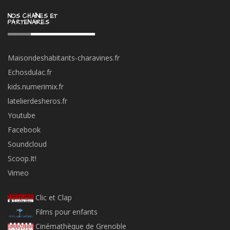
NOS CHAÎNES ET
PARTENAIRES
Maisondeshabitants-charavines.fr
Echosdulac.fr
kids.numerimix.fr
latelierdesheros.fr
Youtube
Facebook
Soundcloud
Scoop.It!
Vimeo
Clic et Clap
Films pour enfants
Cinémathèque de Grenoble