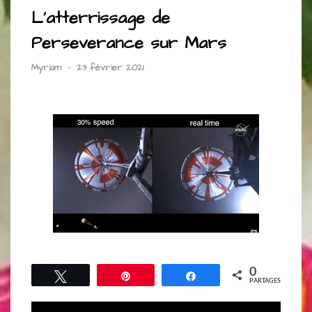
L’atterrissage de
Perseverance sur Mars
Myriam
-
23 février 2021
0
Tweetez
Épingle
Partagez
PARTAGES