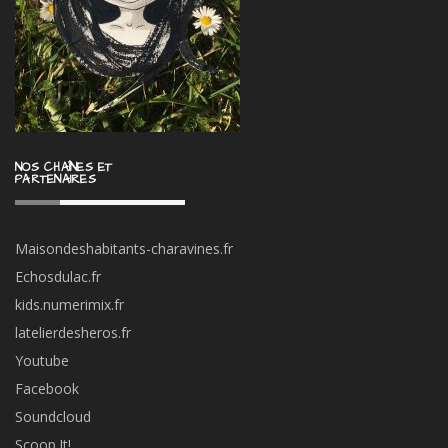
NOS CHAÎNES ET
PARTENAIRES
Maisondeshabitants-charavines.fr
Echosdulac.fr
kids.numerimix.fr
latelierdesheros.fr
Youtube
Facebook
Soundcloud
Scoop.It!