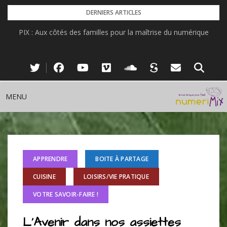
Skip
DERNIERS ARTICLES
to
PIX : Aux côtés des familles pour la maîtrise du numérique
content
MENU
APPRENDRE
BOITE À PARTAGE
CUISINE
LOISIRS/VIE PRATIQUE
VOTRE SAVOIR-FAIRE !
L’Avenir dans nos assiettes