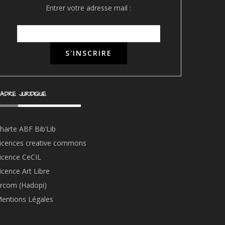
Entrer votre adresse mail :
ADRE JURIDIQUE
harte ABF Bib’Li
b
icences creative commons
icence CeCIL
icence Art Libre
rcom (Hadopi)
entions Légales