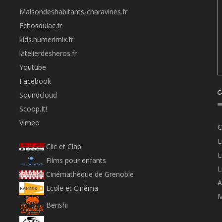
Maisondeshabitants-charavines.fr
Echosdulac.fr
kids.numerimix.fr
latelierdesheros.fr
Youtube
Facebook
C
Soundcloud
Scoop.It!
Vimeo
C
L
Clic et Clap
L
Films pour enfants
L
Cinémathèque de Grenoble
A
Ecole et Cinéma
M
Benshi