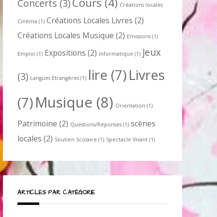
Cours
(4)
Concerts
(3)
Créations locales
Créations Locales Livres
(2)
Cinéma
(1)
Créations Locales Musique
(2)
Emissions
(1)
Jeux
Expositions
(2)
Emploi
(1)
Informatique
(1)
lire
(7)
Livres
(3)
Langues Etrangères
(1)
Musique
(8)
(7)
Orientation
(1)
Patrimoine
(2)
scènes
Questions/Réponses
(1)
locales
(2)
Soutien Scolaire
(1)
Spectacle Vivant
(1)
ARTICLES PAR CATÉGORIE