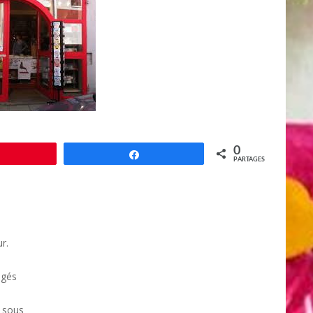
0
Épingle
Partagez
PARTAGES
r.
ngés
s sous