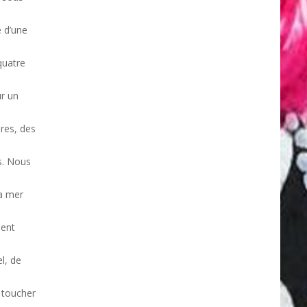
é d’une
quatre
ur un
ires, des
s. Nous
la mer
ient
l, de
 toucher