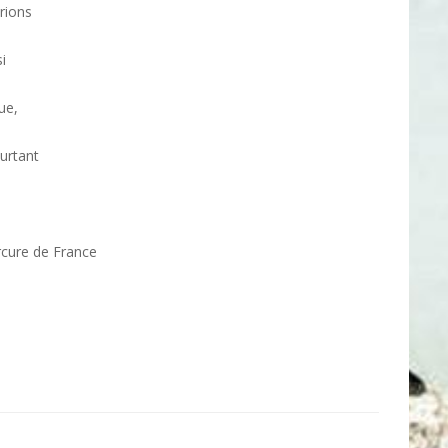
rions
i
ue,
ourtant
rcure de France