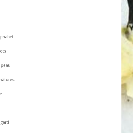
lphabet
mots
a peau
mâtures.
e.
egard