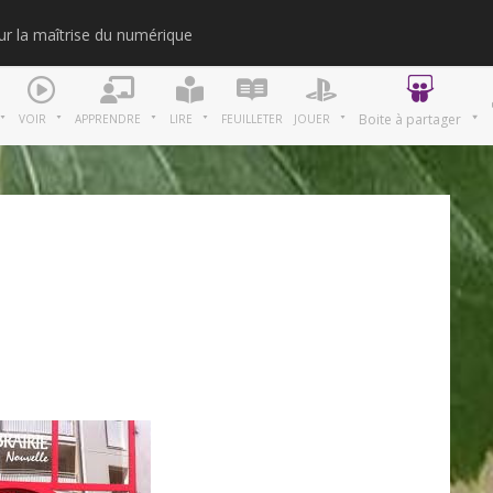
our la maîtrise du numérique
Merci
Boite à partager
VOIR
APPRENDRE
LIRE
FEUILLETER
JOUER