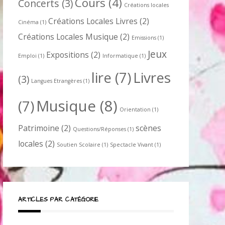
Cours
(4)
Concerts
(3)
Créations locales
Créations Locales Livres
(2)
Cinéma
(1)
Créations Locales Musique
(2)
Emissions
(1)
Jeux
Expositions
(2)
Emploi
(1)
Informatique
(1)
lire
(7)
Livres
(3)
Langues Etrangères
(1)
Musique
(8)
(7)
Orientation
(1)
Patrimoine
(2)
scènes
Questions/Réponses
(1)
locales
(2)
Soutien Scolaire
(1)
Spectacle Vivant
(1)
ARTICLES PAR CATÉGORIE