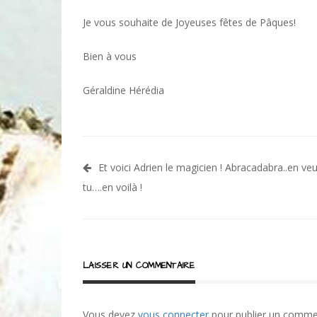
Je vous souhaite de Joyeuses fêtes de Pâques!
Bien à vous
Géraldine Hérédia
Navigation
Et voici Adrien le magicien ! Abracadabra..en ve
de
tu….en voilà !
l’article
LAISSER UN COMMENTAIRE
Vous devez
vous connecter
pour publier un comme