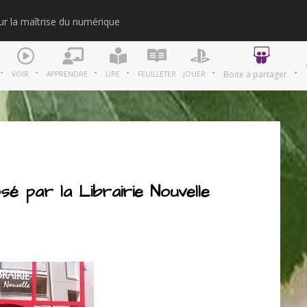
our la maîtrise du numérique
Merci
Boite à partager
VOIR
APPRENDRE
LIRE
FEUILLETER
JOUER
 par la Librairie Nouvelle