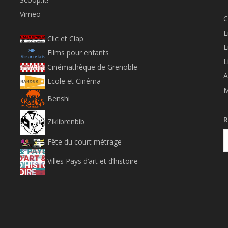
Vimeo
C
L
Clic et Clap
L
Films pour enfants
L
Cinémathèque de Grenoble
A
Ecole et Cinéma
M
Benshi
R
Ziklibrenbib
Fête du court métrage
Villes Pays d’art et d’histoire