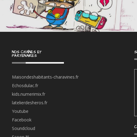
NOS CHAÎNES ET
S
PARTENAIRES
Maisondeshabitants-charavines.fr
Echosdulac.fr
kids.numerimix.fr
latelierdesheros.fr
Youtube
Facebook
C
Soundcloud
Scoop.It!