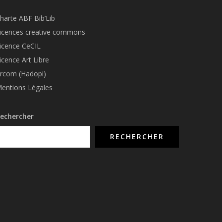
harte ABF Bib’Li
b
icences creative commons
icence CeCIL
icence Art Libre
rcom (Hadopi)
entions Légales
echercher
RECHERCHER