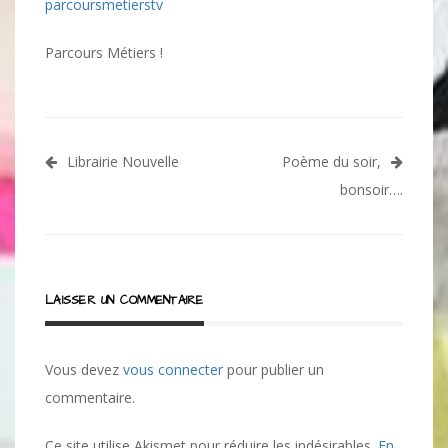
parcoursmetierstv
Parcours Métiers !
Navigation
Librairie Nouvelle
Poème du soir,
de
bonsoir….
l’article
LAISSER UN COMMENTAIRE
Vous devez
vous connecter
pour publier un
commentaire.
Ce site utilise Akismet pour réduire les indésirables.
En