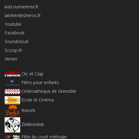
kids.numerimix.fr
latelierdesheros.fr
Youtube
Facebook
Soundcloud
Scoop.It!
Vimeo
Clic et Clap
Films pour enfants
Cinémathèque de Grenoble
Ecole et Cinéma
Benshi
Ziklibrenbib
Fête du court métrage