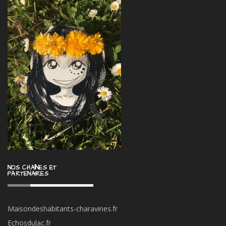
NOS CHAÎNES ET
PARTENAIRES
Maisondeshabitants-charavines.fr
Echosdulac.fr