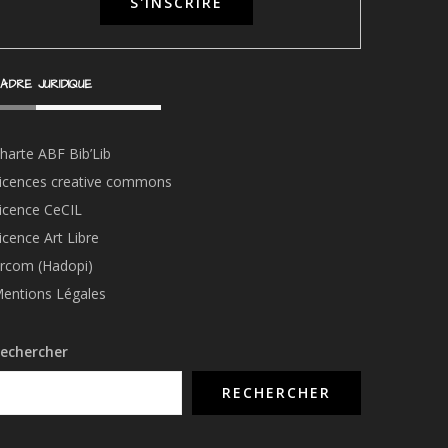
ADRE JURIDIQUE
harte ABF Bib’Li
b
icences creative commons
icence CeCIL
icence Art Libre
rcom (Hadopi)
entions Légales
echercher
RECHERCHER