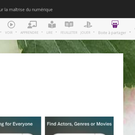
our la maîtrise du numérique
Merci
Boite à partager
VOIR
APPRENDRE
LIRE
FEUILLETER
JOUER