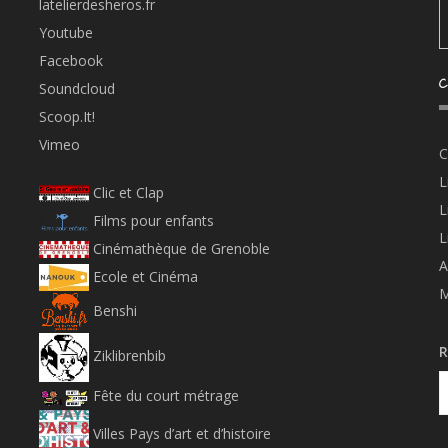
latelierdesheros.fr
Youtube
Facebook
C
Soundcloud
Scoop.It!
Vimeo
C
L
Clic et Clap
L
Films pour enfants
L
Cinémathèque de Grenoble
A
Ecole et Cinéma
M
Benshi
R
Ziklibrenbib
Fête du court métrage
Villes Pays d’art et d’histoire