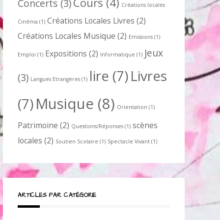
Cours
(4)
Concerts
(3)
Créations locales
Créations Locales Livres
(2)
Cinéma
(1)
Créations Locales Musique
(2)
Emissions
(1)
Jeux
Expositions
(2)
Emploi
(1)
Informatique
(1)
lire
(7)
Livres
(3)
Langues Etrangères
(1)
Musique
(8)
(7)
Orientation
(1)
Patrimoine
(2)
scènes
Questions/Réponses
(1)
locales
(2)
Soutien Scolaire
(1)
Spectacle Vivant
(1)
ARTICLES PAR CATÉGORIE