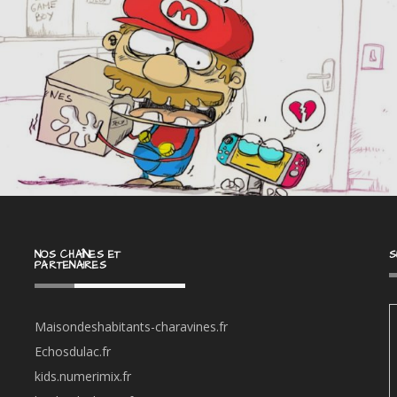
NOS CHAÎNES ET
S
PARTENAIRES
Maisondeshabitants-charavines.fr
Echosdulac.fr
kids.numerimix.fr