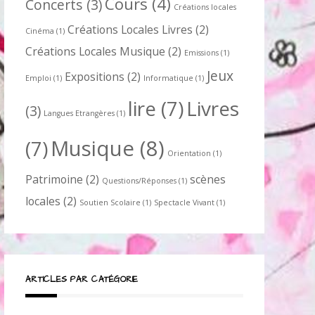
Cours
(4)
Concerts
(3)
Créations locales
Créations Locales Livres
(2)
Cinéma
(1)
Créations Locales Musique
(2)
Emissions
(1)
Jeux
Expositions
(2)
Emploi
(1)
Informatique
(1)
lire
(7)
Livres
(3)
Langues Etrangères
(1)
Musique
(8)
(7)
Orientation
(1)
Patrimoine
(2)
scènes
Questions/Réponses
(1)
locales
(2)
Soutien Scolaire
(1)
Spectacle Vivant
(1)
ARTICLES PAR CATÉGORIE