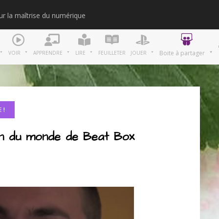
our la maîtrise du numérique
Merci
Boite à partager
VOIR
APPRENDRE
LIRE
FEUILLETER
JOUER
 !
on du monde de Beat Box