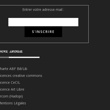
Entrer votre adresse mail :
ADRE JURIDIQUE
harte ABF Bib’Li
b
icences creative commons
icence CeCIL
icence Art Libre
rcom (Hadopi)
entions Légales