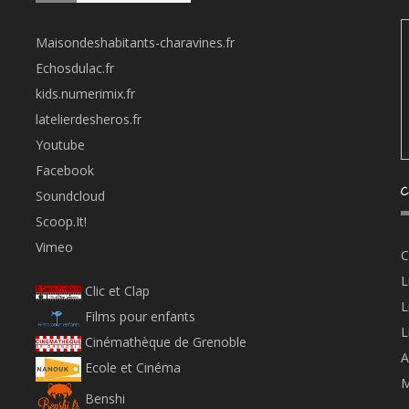
Maisondeshabitants-charavines.fr
Echosdulac.fr
kids.numerimix.fr
latelierdesheros.fr
Youtube
Facebook
C
Soundcloud
Scoop.It!
Vimeo
C
L
Clic et Clap
L
Films pour enfants
L
Cinémathèque de Grenoble
A
Ecole et Cinéma
M
Benshi