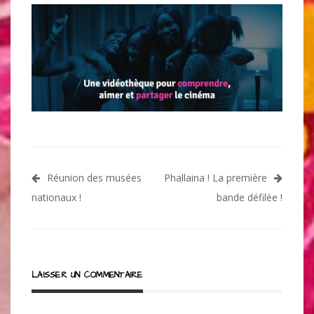
Navigation
Réunion des musées
Phallaina ! La première
de
nationaux !
bande défilée !
l’article
LAISSER UN COMMENTAIRE