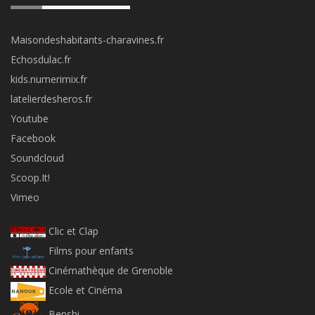
Maisondeshabitants-charavines.fr
Echosdulac.fr
kids.numerimix.fr
latelierdesheros.fr
Youtube
Facebook
Soundcloud
Scoop.It!
Vimeo
Clic et Clap
Films pour enfants
Cinémathèque de Grenoble
Ecole et Cinéma
Benshi