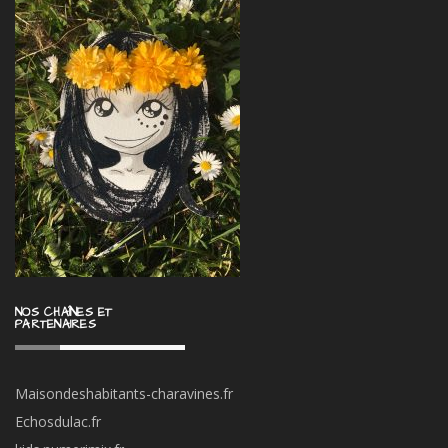
NOS CHAÎNES ET
PARTENAIRES
Maisondeshabitants-charavines.fr
Echosdulac.fr