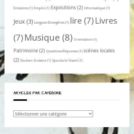
Expositions
(2)
Emissions
(1)
Emploi
(1)
Informatique
(1)
lire
(7)
Livres
Jeux
(3)
Langues Etrangères
(1)
Musique
(8)
(7)
Orientation
(1)
Patrimoine
(2)
scènes locales
Questions/Réponses
(1)
(2)
Soutien Scolaire
(1)
Spectacle Vivant
(1)
ARTICLES PAR CATÉGORIE
Articles
par
catégorie