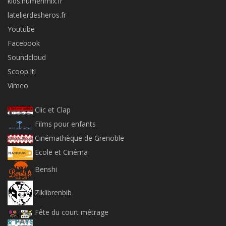
kids.numerimix.fr
latelierdesheros.fr
Youtube
Facebook
Soundcloud
Scoop.It!
Vimeo
Clic et Clap
Films pour enfants
Cinémathèque de Grenoble
Ecole et Cinéma
Benshi
Ziklibrenbib
Fête du court métrage