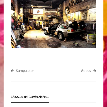
Navigation
Sampulator
Godus
de
l’article
LAISSER UN COMMENTAIRE