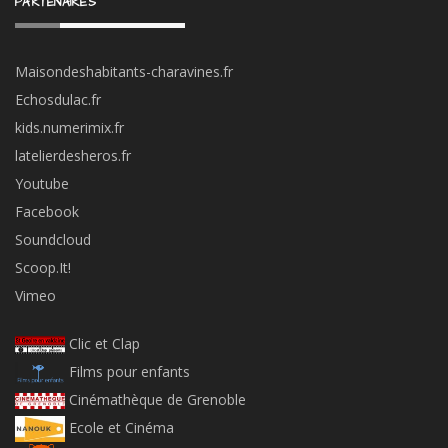
PARTENAIRES
Maisondeshabitants-charavines.fr
Echosdulac.fr
kids.numerimix.fr
latelierdesheros.fr
Youtube
Facebook
Soundcloud
Scoop.It!
Vimeo
Clic et Clap
Films pour enfants
Cinémathèque de Grenoble
Ecole et Cinéma