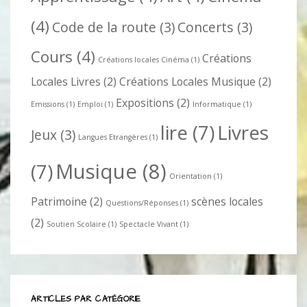
(4)
Code de la route
(3)
Concerts
(3)
Cours
(4)
Créations
Créations locales Cinéma
(1)
Locales Livres
(2)
Créations Locales Musique
(2)
Expositions
(2)
Emissions
(1)
Emploi
(1)
Informatique
(1)
lire
(7)
Livres
Jeux
(3)
Langues Etrangères
(1)
Musique
(8)
(7)
Orientation
(1)
Patrimoine
(2)
scènes locales
Questions/Réponses
(1)
(2)
Soutien Scolaire
(1)
Spectacle Vivant
(1)
ARTICLES PAR CATÉGORIE