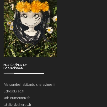
NOS CHAÎNES ET
PARTENAIRES
Maisondeshabitants-charavines.fr
Echosdulac.fr
kids.numerimix.fr
latelierdesheros.fr