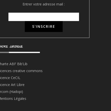
Entrer votre adresse mail :
ADRE JURIDIQUE
harte ABF Bib’Li
b
icences creative commons
icence CeCIL
icence Art Libre
rcom (Hadopi)
entions Légales