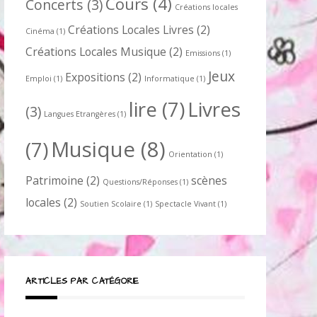
Cours
(4)
Concerts
(3)
Créations locales
Créations Locales Livres
(2)
Cinéma
(1)
Créations Locales Musique
(2)
Emissions
(1)
Jeux
Expositions
(2)
Emploi
(1)
Informatique
(1)
lire
(7)
Livres
(3)
Langues Etrangères
(1)
Musique
(8)
(7)
Orientation
(1)
Patrimoine
(2)
scènes
Questions/Réponses
(1)
locales
(2)
Soutien Scolaire
(1)
Spectacle Vivant
(1)
ARTICLES PAR CATÉGORIE