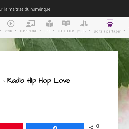
our la maîtrise du numérique
Merci
Boite à partager
VOIR
APPRENDRE
LIRE
FEUILLETER
JOUER
e : Radio Hip Hop Love
0
Épingle
Partagez