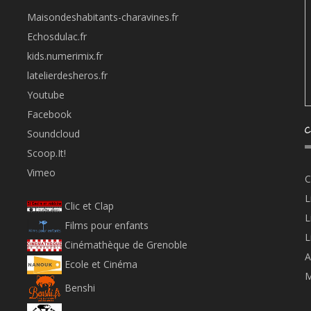
Maisondeshabitants-charavines.fr
Echosdulac.fr
kids.numerimix.fr
latelierdesheros.fr
Youtube
Facebook
C
Soundcloud
Scoop.It!
Vimeo
C
L
Clic et Clap
L
Films pour enfants
L
Cinémathèque de Grenoble
A
Ecole et Cinéma
M
Benshi