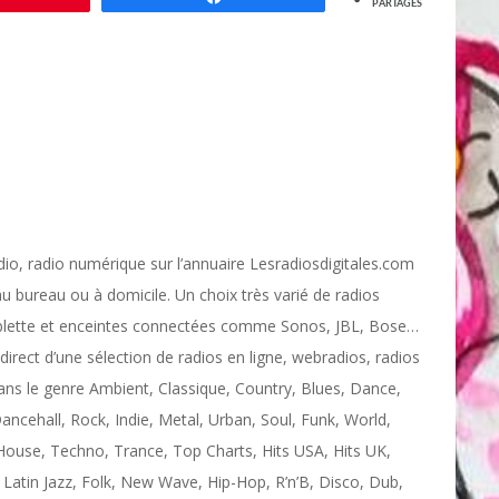
PARTAGES
adio, radio numérique sur l’annuaire Lesradiosdigitales.com
u bureau ou à domicile. Un choix très varié de radios
tablette et enceintes connectées comme Sonos, JBL, Bose…
direct d’une sélection de radios en ligne, webradios, radios
s le genre Ambient, Classique, Country, Blues, Dance,
Dancehall, Rock, Indie, Metal, Urban, Soul, Funk, World,
House, Techno, Trance, Top Charts, Hits USA, Hits UK,
Latin Jazz, Folk, New Wave, Hip-Hop, R’n’B, Disco, Dub,