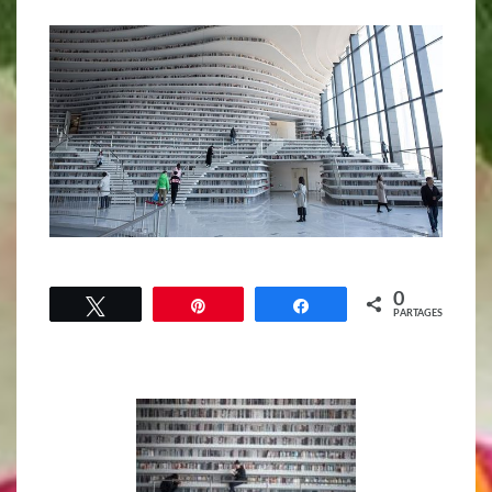
0
Tweetez
Épingle
Partagez
PARTAGES