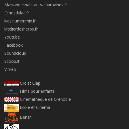
Maisondeshabitants-charavines.fr
Echosdulac.fr
kids.numerimix.fr
latelierdesheros.fr
Youtube
Facebook
Soundcloud
Scoop.It!
Vimeo
Clic et Clap
Films pour enfants
Cinémathèque de Grenoble
Ecole et Cinéma
Benshi