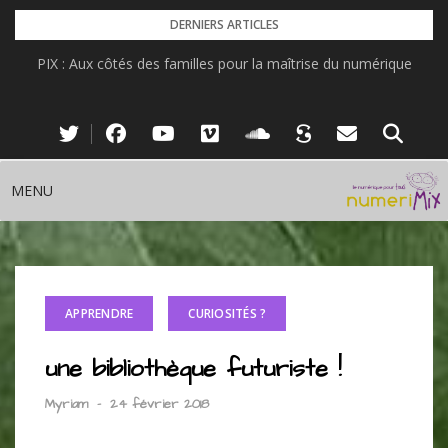
Skip
DERNIERS ARTICLES
to
PIX : Aux côtés des familles pour la maîtrise du numérique
content
MENU
APPRENDRE
CURIOSITÉS ?
une bibliothèque futuriste !
Myriam
-
24 février 2018