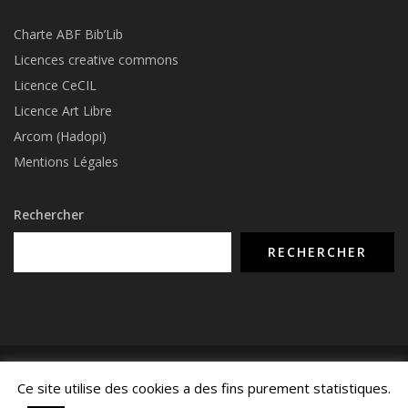
Charte ABF Bib’Li
b
Licences creative commons
Licence CeCIL
Licence Art Libre
Arcom (Hadopi)
Mentions Légales
Rechercher
RECHERCHER
© COPYRIGHT 2015 - 2026 -
NUMERIMIX.FR
- TOUS DROITS RÉSERVÉS -
Ce site utilise des cookies a des fins purement statistiques.
MENTIONS LÉGALES
-
CONTACTEZ-NOUS
-
POLITIQUE DE CONFIDENTIALITÉ