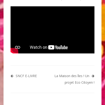
Navigation
SNCF E-LIVRE
La Maison des îles ! Un
de
projet Eco Citoyen !
l’article