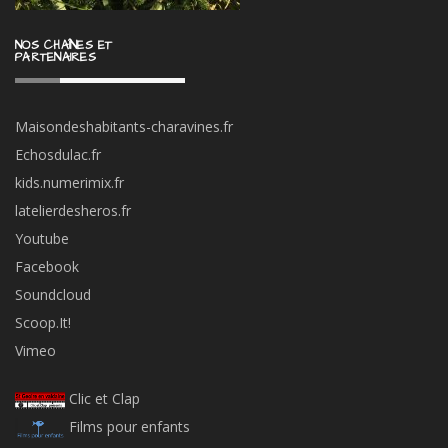
NOS CHAÎNES ET
PARTENAIRES
Maisondeshabitants-charavines.fr
Echosdulac.fr
kids.numerimix.fr
latelierdesheros.fr
Youtube
Facebook
Soundcloud
Scoop.It!
Vimeo
Clic et Clap
Films pour enfants