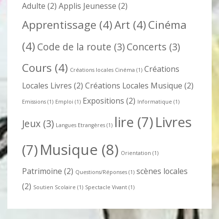
Adulte
(2)
Applis Jeunesse
(2)
Apprentissage
(4)
Art
(4)
Cinéma
(4)
Code de la route
(3)
Concerts
(3)
Cours
(4)
Créations
Créations locales Cinéma
(1)
Locales Livres
(2)
Créations Locales Musique
(2)
Expositions
(2)
Emissions
(1)
Emploi
(1)
Informatique
(1)
lire
(7)
Livres
Jeux
(3)
Langues Etrangères
(1)
Musique
(8)
(7)
Orientation
(1)
Patrimoine
(2)
scènes locales
Questions/Réponses
(1)
(2)
Soutien Scolaire
(1)
Spectacle Vivant
(1)