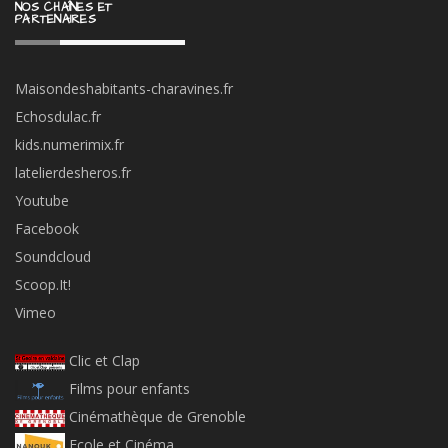
NOS CHAÎNES ET
PARTENAIRES
Maisondeshabitants-charavines.fr
Echosdulac.fr
kids.numerimix.fr
latelierdesheros.fr
Youtube
Facebook
Soundcloud
Scoop.It!
Vimeo
Clic et Clap
Films pour enfants
Cinémathèque de Grenoble
Ecole et Cinéma