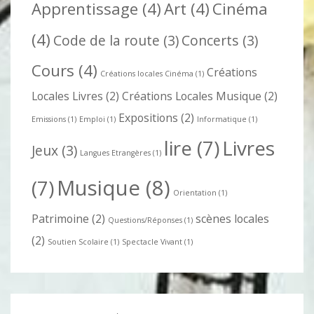
Apprentissage
(4)
Art
(4)
Cinéma
(4)
Code de la route
(3)
Concerts
(3)
Cours
(4)
Créations
Créations locales Cinéma
(1)
Locales Livres
(2)
Créations Locales Musique
(2)
Expositions
(2)
Emissions
(1)
Emploi
(1)
Informatique
(1)
lire
(7)
Livres
Jeux
(3)
Langues Etrangères
(1)
Musique
(8)
(7)
Orientation
(1)
Patrimoine
(2)
scènes locales
Questions/Réponses
(1)
(2)
Soutien Scolaire
(1)
Spectacle Vivant
(1)