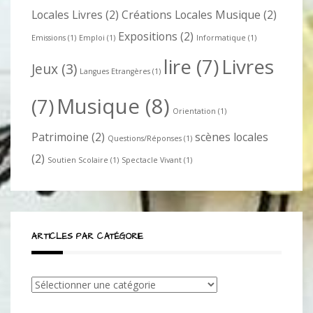
Locales Livres
(2)
Créations Locales Musique
(2)
Expositions
(2)
Emissions
(1)
Emploi
(1)
Informatique
(1)
lire
(7)
Livres
Jeux
(3)
Langues Etrangères
(1)
Musique
(8)
(7)
Orientation
(1)
Patrimoine
(2)
scènes locales
Questions/Réponses
(1)
(2)
Soutien Scolaire
(1)
Spectacle Vivant
(1)
ARTICLES PAR CATÉGORIE
Articles
par