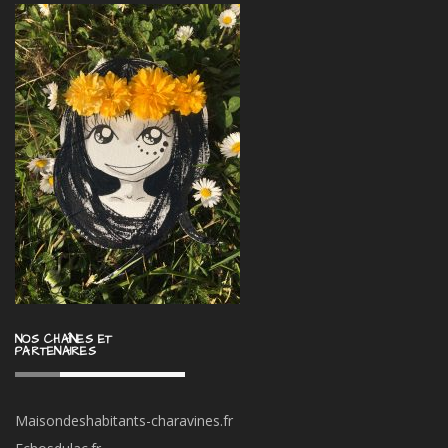
NOS CHAÎNES ET
PARTENAIRES
Maisondeshabitants-charavines.fr