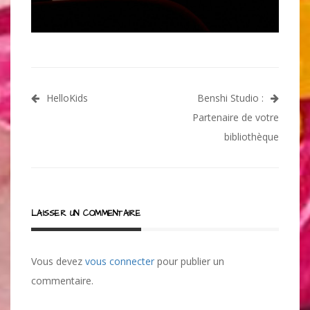
Navigation
HelloKids
Benshi Studio :
de
Partenaire de votre
l’article
bibliothèque
LAISSER UN COMMENTAIRE
Vous devez
vous connecter
pour publier un
commentaire.