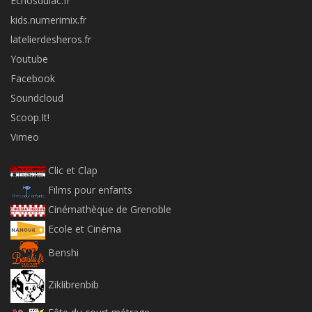
Echosdulac.fr
kids.numerimix.fr
latelierdesheros.fr
Youtube
Facebook
Soundcloud
Scoop.It!
Vimeo
Clic et Clap
Films pour enfants
Cinémathèque de Grenoble
Ecole et Cinéma
Benshi
Ziklibrenbib