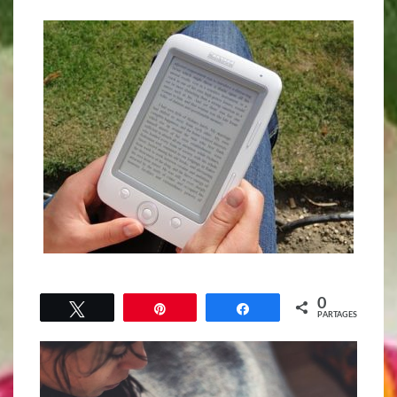
0
Tweetez
Épingle
Partagez
PARTAGES