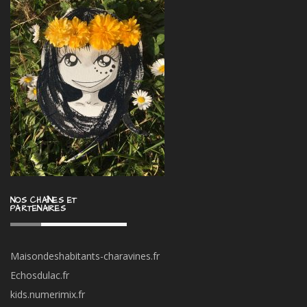
NOS CHAÎNES ET
PARTENAIRES
Maisondeshabitants-charavines.fr
Echosdulac.fr
kids.numerimix.fr