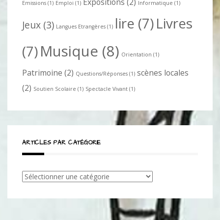
Expositions
(2)
Emissions
(1)
Emploi
(1)
Informatique
(1)
lire
(7)
Livres
Jeux
(3)
Langues Etrangères
(1)
Musique
(8)
(7)
Orientation
(1)
Patrimoine
(2)
scènes locales
Questions/Réponses
(1)
(2)
Soutien Scolaire
(1)
Spectacle Vivant
(1)
ARTICLES PAR CATÉGORIE
Articles
par
catégorie