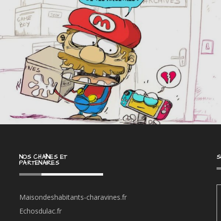
NOS CHAÎNES ET
S
PARTENAIRES
Maisondeshabitants-charavines.fr
Echosdulac.fr