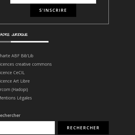
ADRE JURIDIQUE
harte ABF Bib’Li
b
icences creative commons
icence CeCIL
icence Art Libre
rcom (Hadopi)
entions Légales
echercher
RECHERCHER