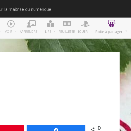
our la maîtrise du numérique
Merci
Boite à partager
VOIR
APPRENDRE
LIRE
FEUILLETER
JOUER
0
Épingle
Partagez