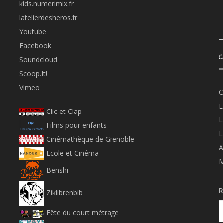
kids.numerimix.fr
latelierdesheros.fr
Youtube
Facebook
C
Soundcloud
Scoop.It!
Vimeo
C
L
Clic et Clap
L
Films pour enfants
L
Cinémathèque de Grenoble
A
Ecole et Cinéma
M
Benshi
R
Ziklibrenbib
Fête du court métrage