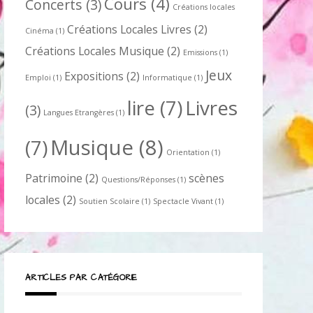
Cours
(4)
Concerts
(3)
Créations locales
Créations Locales Livres
(2)
Cinéma
(1)
Créations Locales Musique
(2)
Emissions
(1)
Jeux
Expositions
(2)
Emploi
(1)
Informatique
(1)
lire
(7)
Livres
(3)
Langues Etrangères
(1)
Musique
(8)
(7)
Orientation
(1)
Patrimoine
(2)
scènes
Questions/Réponses
(1)
locales
(2)
Soutien Scolaire
(1)
Spectacle Vivant
(1)
ARTICLES PAR CATÉGORIE