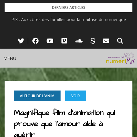
Skip
DERNIERS ARTICLES
to
PIX : Aux côtés des familles pour la maîtrise du numérique
content
MENU
AUTOUR DE L'ANIM
VOIR
Magnifique film d’animation qui
prouve que l’amour aide à
guérir