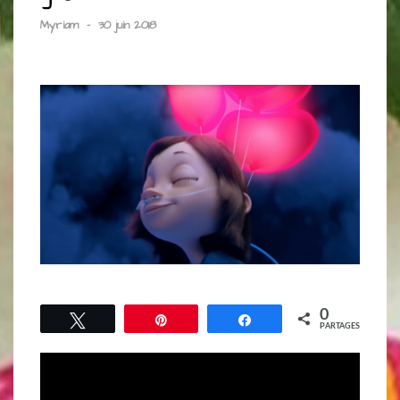
Myriam
-
30 juin 2018
0
Tweetez
Épingle
Partagez
PARTAGES