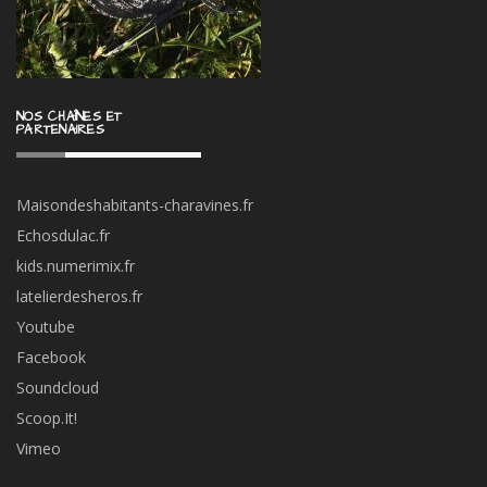
NOS CHAÎNES ET
PARTENAIRES
Maisondeshabitants-charavines.fr
Echosdulac.fr
kids.numerimix.fr
latelierdesheros.fr
Youtube
Facebook
Soundcloud
Scoop.It!
Vimeo