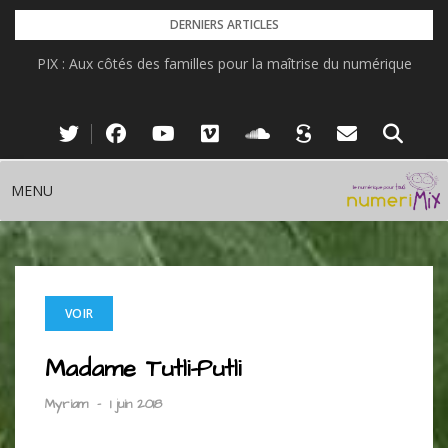
Skip
DERNIERS ARTICLES
to
PIX : Aux côtés des familles pour la maîtrise du numérique
content
MENU
VOIR
Madame Tutli-Putli
Myriam
-
1 juin 2018