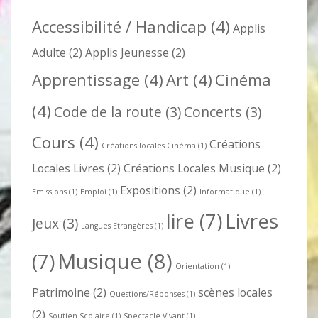
Accessibilité / Handicap
(4)
Applis
Adulte
(2)
Applis Jeunesse
(2)
Apprentissage
(4)
Art
(4)
Cinéma
(4)
Code de la route
(3)
Concerts
(3)
Cours
(4)
Créations
Créations locales Cinéma
(1)
Locales Livres
(2)
Créations Locales Musique
(2)
Expositions
(2)
Emissions
(1)
Emploi
(1)
Informatique
(1)
lire
(7)
Livres
Jeux
(3)
Langues Etrangères
(1)
Musique
(8)
(7)
Orientation
(1)
Patrimoine
(2)
scènes locales
Questions/Réponses
(1)
(2)
Soutien Scolaire
(1)
Spectacle Vivant
(1)