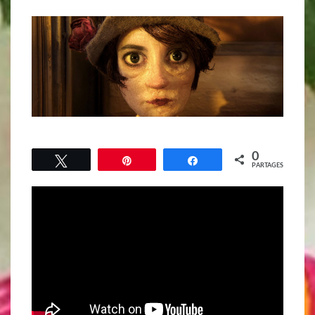
0
Tweetez
Épingle
Partagez
PARTAGES