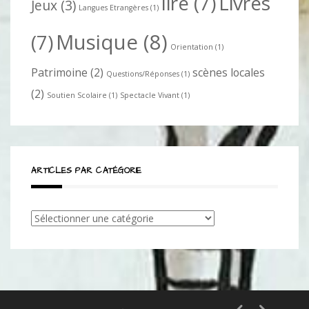
lire
(7)
Livres
Jeux
(3)
Langues Etrangères
(1)
Musique
(8)
(7)
Orientation
(1)
Patrimoine
(2)
scènes locales
Questions/Réponses
(1)
(2)
Soutien Scolaire
(1)
Spectacle Vivant
(1)
ARTICLES PAR CATÉGORIE
Articles
par
catégorie