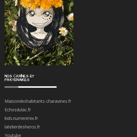
NOS CHAÎNES ET
PARTENAIRES
Maisondeshabitants-charavines.fr
Echosdulac.fr
kids.numerimix.fr
latelierdesheros.fr
Youtube