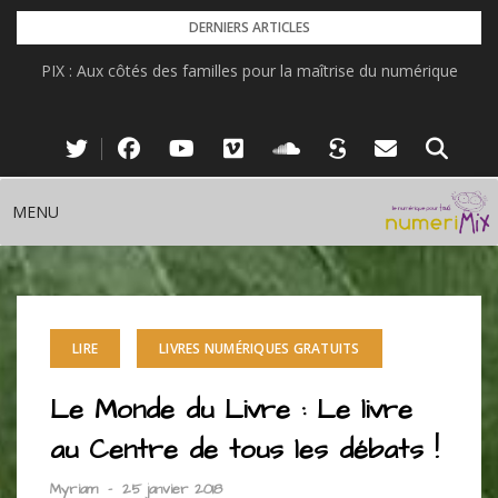
Skip
DERNIERS ARTICLES
to
PIX : Aux côtés des familles pour la maîtrise du numérique
content
MENU
LIRE
LIVRES NUMÉRIQUES GRATUITS
Le Monde du Livre : Le livre
au Centre de tous les débats !
Myriam
-
25 janvier 2018