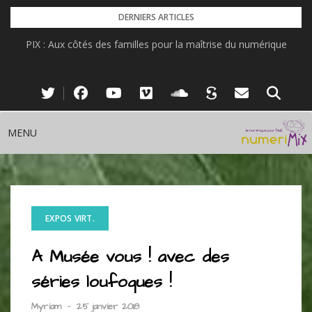
Skip
DERNIERS ARTICLES
to
PIX : Aux côtés des familles pour la maîtrise du numérique
content
MENU
EXPOS VIRT.
A Musée vous ! avec des
séries loufoques !
Myriam
-
25 janvier 2018