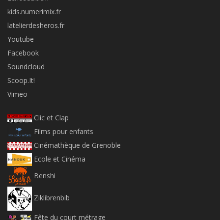
kids.numerimix.fr
latelierdesheros.fr
Youtube
Facebook
Soundcloud
Scoop.It!
Vimeo
Clic et Clap
Films pour enfants
Cinémathèque de Grenoble
Ecole et Cinéma
Benshi
Ziklibrenbib
Fête du court métrage