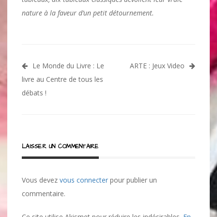
nature à la faveur d’un petit détournement.
Navigation
Le Monde du Livre : Le
ARTE : Jeux Video
de
livre au Centre de tous les
l’article
débats !
LAISSER UN COMMENTAIRE
Vous devez
vous connecter
pour publier un
commentaire.
Ce site utilise Akismet pour réduire les indésirables.
En