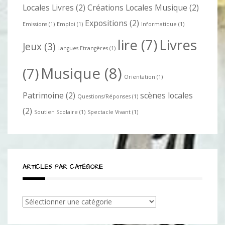
Locales Livres
(2)
Créations Locales Musique
(2)
Expositions
(2)
Emissions
(1)
Emploi
(1)
Informatique
(1)
lire
(7)
Livres
Jeux
(3)
Langues Etrangères
(1)
Musique
(8)
(7)
Orientation
(1)
Patrimoine
(2)
scènes locales
Questions/Réponses
(1)
(2)
Soutien Scolaire
(1)
Spectacle Vivant
(1)
ARTICLES PAR CATÉGORIE
Articles
par