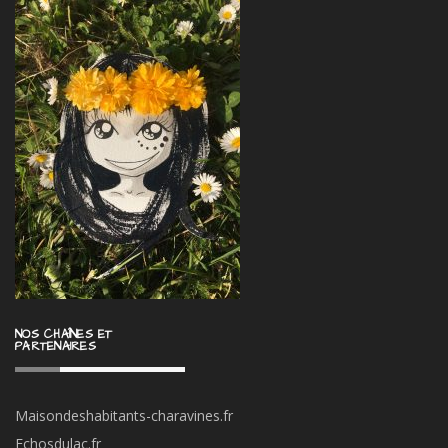
NOS CHAÎNES ET
PARTENAIRES
Maisondeshabitants-charavines.fr
Echosdulac.fr